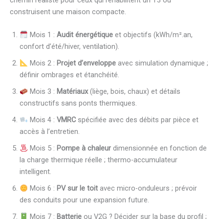
chemin réaliste pour ceux qui réhabilitent un T3 ou
construisent une maison compacte.
Mois 1 :
Audit énergétique
et objectifs (kWh/m².an,
confort d’été/hiver, ventilation).
Mois 2 :
Projet d’enveloppe
avec simulation dynamique ;
définir ombrages et étanchéité.
Mois 3 :
Matériaux
(liège, bois, chaux) et détails
constructifs sans ponts thermiques.
Mois 4 :
VMRC
spécifiée avec des débits par pièce et
accès à l’entretien.
Mois 5 :
Pompe à chaleur
dimensionnée en fonction de
la charge thermique réelle ; thermo-accumulateur
intelligent.
Mois 6 :
PV sur le toit
avec micro-onduleurs ; prévoir
des conduits pour une expansion future.
Mois 7 :
Batterie
ou V2G ? Décider sur la base du profil ;