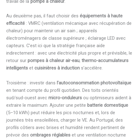
travail de la
pompe à chaleur
.
Au deuxième pas, il faut choisir des
équipements à haute
efficacité
: VMRC (ventilation mécanique avec récupération de
chaleur) pour maintenir un air sain ; appareils
électroménagers de classe supérieure ; éclairage LED avec
capteurs. C’est ici que la stratégie française aide
indirectement : avec une électricité plus propre et prévisible, le
retour sur
pompes à chaleur air-eau
,
thermo-accumulateurs
intelligents
et
cuisinières à induction
s’accélère.
Troisième : investir dans
l’autoconsommation photovoltaïque
en tenant compte du profil quotidien. Des toits orientés
sud/sud-ouest avec
micro-onduleurs
ou optimiseurs aident à
extraire le maximum. Ajouter une petite
batterie domestique
(5–10 kWh) peut réduire les pics nocturnes et, lors de
journées très ensoleillées, charger le VE. Au Portugal, des
profils côtiers avec brises et humidité rendent pertinent de
prévoir des
ombrages réglables
et une ventilation nocturne