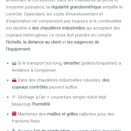
améliorant la combustion. Dans les chaudières de petite et
moyenne puissance, la
régularité granulométrique
simplifie le
contrôle. Cependant, les coûts d’investissement et
d’exploitation ne compensent pas toujours si le combustible
est destiné à
des chaudières industrielles
qui acceptent des
copeaux hétérogènes. Le choix doit prendre en compte
l’échelle, la distance au client
et
les exigences de
l’équipement
.
Si le transport est long,
densifier
(pellets/briquettes) a
tendance à compenser.
Dans des chaudières industrielles robustes,
des
copeaux contrôlés
peuvent suffire.
Séchage à l’air + couverture simple réduit déjà
beaucoup
l’humidité
.
Maintenez des
mailles et grilles
calibrées pour des
fractions fines.
Ajustez
l’air de combustion
au combustible disponible.