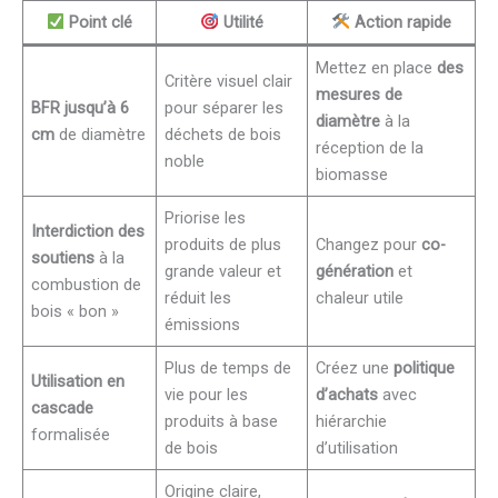
Point clé
Utilité
Action rapide
Mettez en place
des
Critère visuel clair
mesures de
BFR jusqu’à 6
pour séparer les
diamètre
à la
cm
de diamètre
déchets de bois
réception de la
noble
biomasse
Priorise les
Interdiction des
produits de plus
Changez pour
co-
soutiens
à la
grande valeur et
génération
et
combustion de
réduit les
chaleur utile
bois « bon »
émissions
Plus de temps de
Créez une
politique
Utilisation en
vie pour les
d’achats
avec
cascade
produits à base
hiérarchie
formalisée
de bois
d’utilisation
Origine claire,