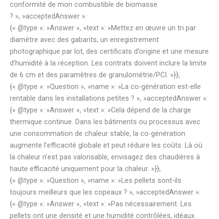
conformité de mon combustible de biomasse
? », »acceptedAnswer »:
{« @type »: »Answer », »text »: »Mettez en œuvre un tri par
diamètre avec des gabarits, un enregistrement
photographique par lot, des certificats d’origine et une mesure
d’humidité à la réception. Les contrats doivent inclure la limite
de 6 cm et des paramètres de granulométrie/PCI. »}},
{« @type »: »Question », »name »: »La co-génération est-elle
rentable dans les installations petites ? », »acceptedAnswer »:
{« @type »: »Answer », »text »: »Cela dépend de la charge
thermique continue. Dans les bâtiments ou processus avec
une consommation de chaleur stable, la co-génération
augmente l’efficacité globale et peut réduire les coûts. Là où
la chaleur n’est pas valorisable, envisagez des chaudières à
haute efficacité uniquement pour la chaleur. »}},
{« @type »: »Question », »name »: »Les pellets sont-ils
toujours meilleurs que les copeaux ? », »acceptedAnswer »:
{« @type »: »Answer », »text »: »Pas nécessairement. Les
pellets ont une densité et une humidité contrôlées, idéaux