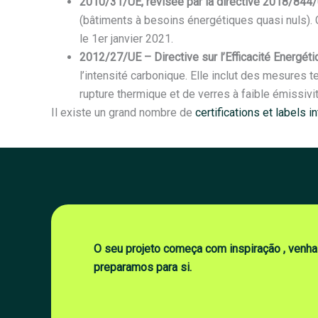
2010/31/UE, révisée par la directive 2018/844
(bâtiments à besoins énergétiques quasi nuls). 
le 1er janvier 2021.
2012/27/UE – Directive sur l’Efficacité Energéti
l’intensité carbonique. Elle inclut des mesures 
rupture thermique et de verres à faible émissivit
Il existe un grand nombre de
certifications et labels 
O seu projeto começa com inspiração , venha
preparamos para si.