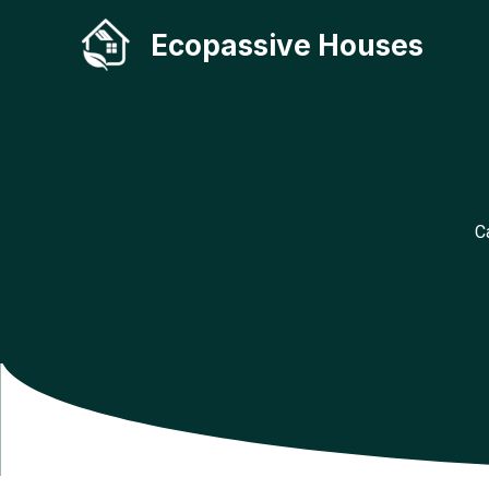
Aller
Ecopassive Houses
au
contenu
C