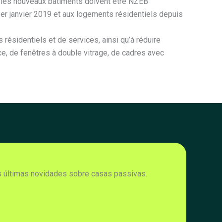
 les nouveaux bâtiments doivent être NZEB
er janvier 2019 et aux logements résidentiels depuis
ésidentiels et de services, ainsi qu’à réduire
ce, de fenêtres à double vitrage, de cadres avec
s últimas novidades sobre casas passivas.