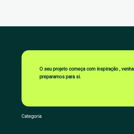
O seu projeto começa com inspiração , venha
preparamos para si.
Categoria
Energia