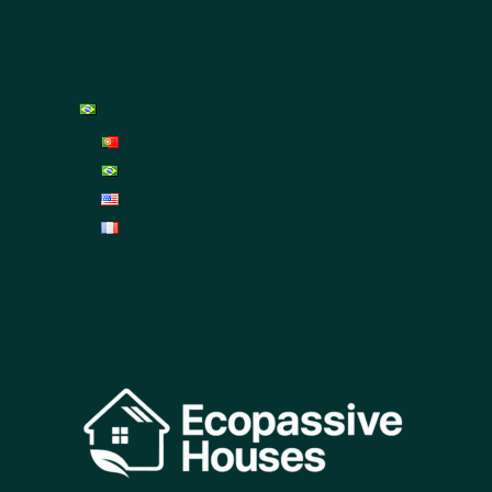
Renovação
Jardim
Decoração
Português (Brasil)
Português
Português (Brasil)
English
Français