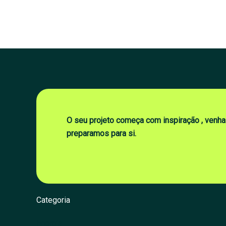
O seu projeto começa com inspiração , venha
preparamos para si.
Categoria
Energia