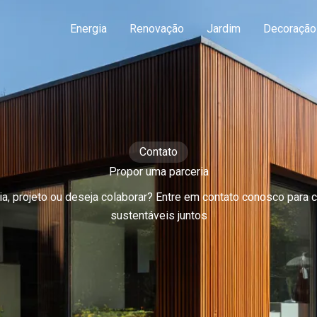
Energia
Renovação
Jardim
Decoração
Contato
Propor uma parceria
a, projeto ou deseja colaborar? Entre em contato conosco para c
sustentáveis juntos