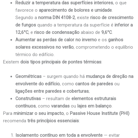
Reduzir a temperatura das superfícies interiores
, o que
favorece o
aparecimento de bolores e umidade
.
Segundo a
norma DIN 4108-2
, existe
risco de crescimento
de fungos
quando a temperatura da superfície é
inferior a
12,6°C
, e
risco de condensação
abaixo de
9,6°C
.
Aumentar as perdas de calor no inverno
e os
ganhos
solares excessivos no verão
, comprometendo o equilíbrio
térmico do edifício.
Existem
dois tipos principais de pontes térmicas
:
Geométricas
– surgem quando há
mudança de direção na
envolvente do edifício
, como
cantos de paredes
ou
ligações entre paredes e coberturas
;
Construtivas
– resultam de
elementos estruturais
contínuos
, como
varandas
ou
lajes em balanço
.
Para
minimizar o seu impacto
, o
Passive House Institute (PHI)
recomenda
três princípios essenciais
:
Isolamento contínuo em toda a envolvente
— evitar