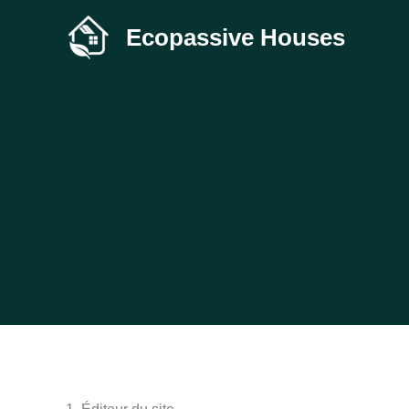
Aller
Ecopassive Houses
au
contenu