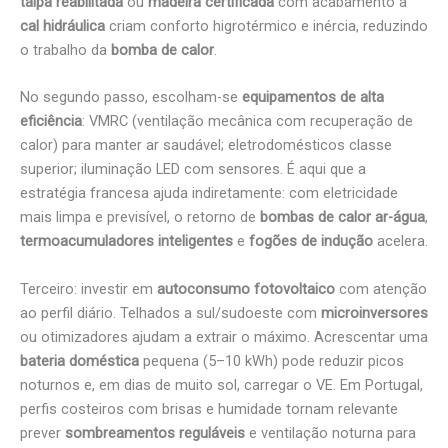
taipa reabilitada
ou
madeira certificada
com acabamento a
cal hidráulica
criam conforto higrotérmico e inércia, reduzindo
o trabalho da
bomba de calor
.
No segundo passo, escolham-se
equipamentos de alta
eficiência
: VMRC (ventilação mecânica com recuperação de
calor) para manter ar saudável; eletrodomésticos classe
superior; iluminação LED com sensores. É aqui que a
estratégia francesa ajuda indiretamente: com eletricidade
mais limpa e previsível, o retorno de
bombas de calor ar-água
,
termoacumuladores inteligentes
e
fogões de indução
acelera.
Terceiro: investir em
autoconsumo fotovoltaico
com atenção
ao perfil diário. Telhados a sul/sudoeste com
microinversores
ou otimizadores ajudam a extrair o máximo. Acrescentar uma
bateria doméstica
pequena (5–10 kWh) pode reduzir picos
noturnos e, em dias de muito sol, carregar o VE. Em Portugal,
perfis costeiros com brisas e humidade tornam relevante
prever
sombreamentos reguláveis
e ventilação noturna para