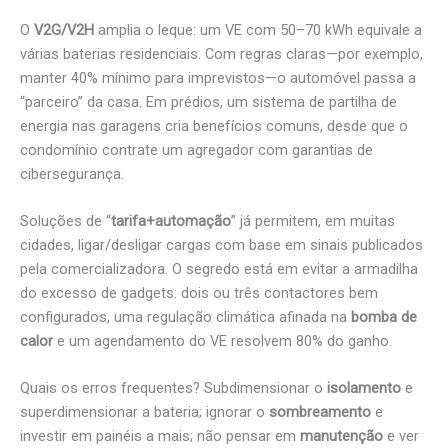
O
V2G/V2H
amplia o leque: um VE com 50–70 kWh equivale a
várias baterias residenciais. Com regras claras—por exemplo,
manter 40% mínimo para imprevistos—o automóvel passa a
“parceiro” da casa. Em prédios, um sistema de partilha de
energia nas garagens cria benefícios comuns, desde que o
condomínio contrate um agregador com garantias de
cibersegurança.
Soluções de “
tarifa+automação
” já permitem, em muitas
cidades, ligar/desligar cargas com base em sinais publicados
pela comercializadora. O segredo está em evitar a armadilha
do excesso de gadgets: dois ou três contactores bem
configurados, uma regulação climática afinada na
bomba de
calor
e um agendamento do VE resolvem 80% do ganho.
Quais os erros frequentes? Subdimensionar o
isolamento
e
superdimensionar a bateria; ignorar o
sombreamento
e
investir em painéis a mais; não pensar em
manutenção
e ver