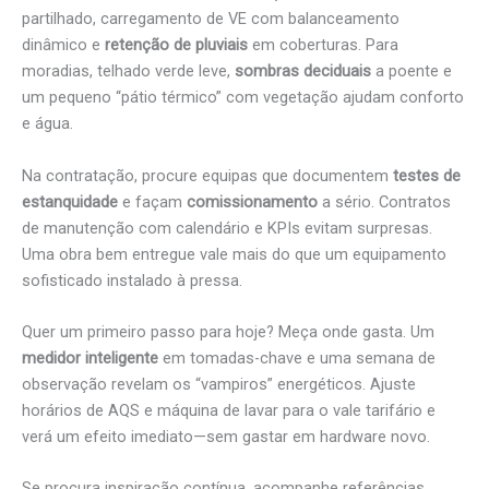
partilhado, carregamento de VE com balanceamento
dinâmico e
retenção de pluviais
em coberturas. Para
moradias, telhado verde leve,
sombras deciduais
a poente e
um pequeno “pátio térmico” com vegetação ajudam conforto
e água.
Na contratação, procure equipas que documentem
testes de
estanquidade
e façam
comissionamento
a sério. Contratos
de manutenção com calendário e KPIs evitam surpresas.
Uma obra bem entregue vale mais do que um equipamento
sofisticado instalado à pressa.
Quer um primeiro passo para hoje? Meça onde gasta. Um
medidor inteligente
em tomadas-chave e uma semana de
observação revelam os “vampiros” energéticos. Ajuste
horários de AQS e máquina de lavar para o vale tarifário e
verá um efeito imediato—sem gastar em hardware novo.
Se procura inspiração contínua, acompanhe referências