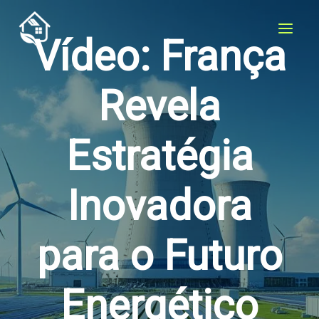
Skip
to
Vídeo: França
content
Revela
Estratégia
Inovadora
para o Futuro
Energético