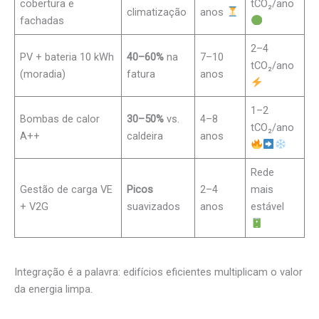
cobertura e
tCO₂/ano
climatização
anos
fachadas
2–4
PV + bateria 10 kWh
40–60%
na
7–10
tCO₂/ano
(moradia)
fatura
anos
1–2
Bombas de calor
30–50%
vs.
4–8
tCO₂/ano
A++
caldeira
anos
Rede
Gestão de carga VE
Picos
2–4
mais
+ V2G
suavizados
anos
estável
Integração é a palavra: edifícios eficientes multiplicam o valor
da energia limpa.