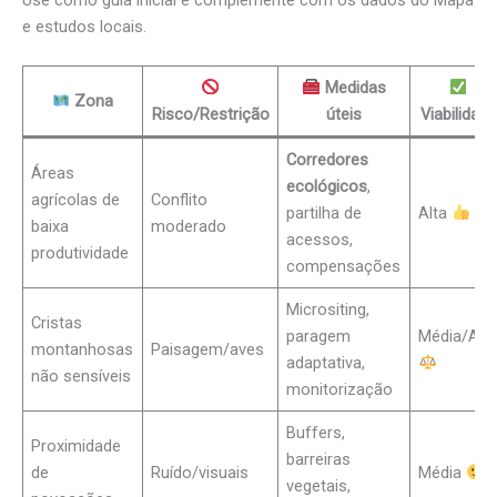
e estudos locais.
Medidas
Zona
Risco/Restrição
úteis
Viabilidade
Corredores
Áreas
ecológicos
,
agrícolas de
Conflito
partilha de
Alta
baixa
moderado
acessos,
produtividade
compensações
Micrositing,
Cristas
paragem
Média/Alt
montanhosas
Paisagem/aves
adaptativa,
não sensíveis
monitorização
Buffers,
Proximidade
barreiras
de
Ruído/visuais
Média
vegetais,