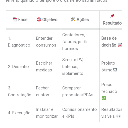
terreno quando o tempo e o orçamento são limitados.
Fase
Objetivo
Ações
Resultado
Contadores,
1.
Entender
Base de
faturas, perfis
Diagnóstico
consumos
decisão
horários
Simular PV,
Escolher
Projeto
2. Desenho
baterias,
medidas
ótimo
isolamento
Preço
3.
Fechar
Comparar
fechado
Contratação
custos
propostas/PPAs
Instalar e
Comissionamento
Resultados
4. Execução
monitorizar
e KPIs
visíveis