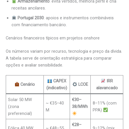
Armazenamento
: evita vertidos, melhora perfil e cria
receitas ancilares.
Portugal 2030
: apoios e instrumentos combináveis
com financiamento bancário.
Cenários financeiros típicos em projetos onshore
Os números variam por recurso, tecnologia e preço da dívida.
A tabela serve de orientação estratégica para comparar
opções e avaliar sensibilidade.
CAPEX
IRR
Cenário
LCOE
(indicativo)
alavancado
Solar 50 MW
€30–
~ €35–40
8–11% (com
(zona
38/MWh
M
PPA)
preferencial)
€28–
Eólica 40 MW
~ €48–55
9–12% (mix