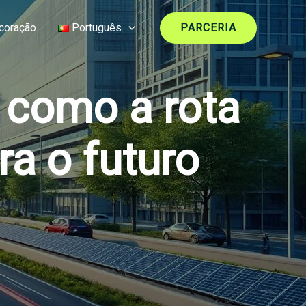
coração
Português
PARCERIA
 como a rota
ra o futuro