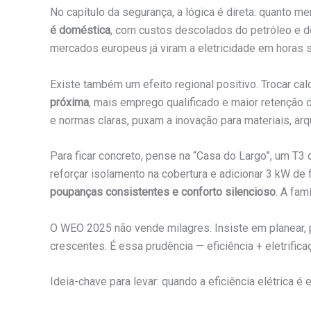
No capítulo da segurança, a lógica é direta: quanto 
é doméstica
, com custos descolados do petróleo e d
mercados europeus já viram a eletricidade em horas s
Existe também um efeito regional positivo. Trocar cald
próxima
, mais emprego qualificado e maior retençã
e normas claras, puxam a inovação para materiais, arqu
Para ficar concreto, pense na “Casa do Largo”, um T
reforçar isolamento na cobertura e adicionar 3 kW d
poupanças consistentes e conforto silencioso
. A fam
O WEO 2025 não vende milagres. Insiste em planear, p
crescentes. É essa prudência — eficiência + eletrifica
Ideia-chave para levar: quando a eficiência elétrica é e