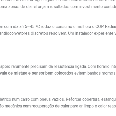
para zonas de dia reforçam resultados com investimento contid
lhar com ida a 35–45 ºC reduz o consumo e melhora o COP. Radi
ntiloconvetores discretos resolvem. Um instalador experiente v
apoio raramente precisam da resistência ligada. Com horário in
álvula de mistura e sensor bem colocados
evitam banhos mornos 
elétrico num carro com pneus vazios. Reforçar cobertura, estanq
ção mecânica com recuperação de calor
para ar limpo e calor rea