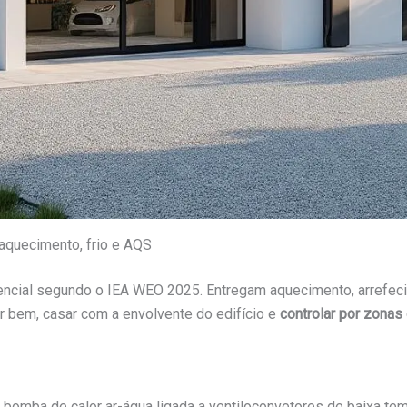
 aquecimento, frio e AQS
dencial segundo o IEA WEO 2025. Entregam aquecimento, arrefe
r bem, casar com a envolvente do edifício e
controlar por zonas 
omba de calor ar-água ligada a ventiloconvetores de baixa tem