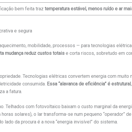
ficação bem feita traz
temperatura estável, menos ruído e ar mai
crativa e segura
 — aquecimento, mobilidade, processos — para tecnologias elétric
ta mudança reduz custos totais
e corta riscos, sobretudo em con
propriedade. Tecnologias elétricas convertem energia com muit
eletricidade consumida.
Essa “alavanca de eficiência” é estrutural
a a fatura.
mo. Telhados com fotovoltaico baixam o custo marginal da energia
 horas solares), o lar transforma-se num pequeno “operador” de
o lado da procura é a nova “energia invisível” do sistema.