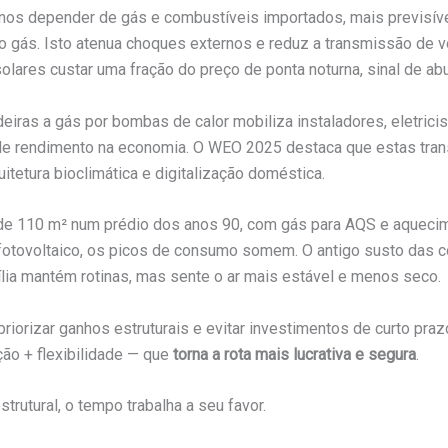
menos depender de gás e combustíveis importados, mais previsíve
o gás. Isto atenua choques externos e reduz a transmissão de v
olares custar uma fração do preço de ponta noturna, sinal de 
eiras a gás por bombas de calor mobiliza instaladores, eletricis
o de rendimento na economia. O WEO 2025 destaca que estas tra
itetura bioclimática e digitalização doméstica.
3 de 110 m² num prédio dos anos 90, com gás para AQS e aquecim
e fotovoltaico, os picos de consumo somem. O antigo susto das 
ília mantém rotinas, mas sente o ar mais estável e menos seco.
riorizar ganhos estruturais e evitar investimentos de curto pra
ção + flexibilidade — que
torna a rota mais lucrativa e segura
.
strutural, o tempo trabalha a seu favor.