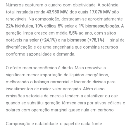
Números capturam o quadro com objetividade. A potência
total instalada ronda
43.930 MW
, dos quais
17.076 MW
são
renováveis. Na composição, destacam-se aproximadamente
22% hidráulica
,
10% eólica
,
5% solar
e
1% biomassa/biogás
. A
geração limpa cresce em média
5,5%
ao ano, com saltos
notáveis na
solar (+24,1%)
e na
biomassa (+78,1%)
— sinal de
diversificação e de uma engenharia que combina recursos
conforme sazonalidade e demanda.
O efeito macroeconômico é direto. Mais renováveis
significam menor importação de líquidos energéticos,
melhorando o
balanço comercial
e liberando divisas para
investimentos de maior valor agregado. Além disso,
emissões setoriais de energia tendem a estabilizar ou cair
quando se substitui geração térmica cara por ativos eólicos e
solares com operação marginal quase nula em carbono.
Composição e estabilidade: o papel de cada fonte