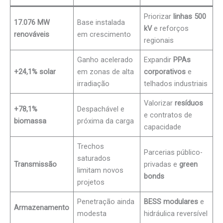
Priorizar
linhas 500
17.076 MW
Base instalada
kV
e reforços
renováveis
em crescimento
regionais
Ganho acelerado
Expandir
PPAs
+24,1% solar
em zonas de alta
corporativos
e
irradiação
telhados industriais
Valorizar
resíduos
+78,1%
Despachável e
e contratos de
biomassa
próxima da carga
capacidade
Trechos
Parcerias público-
saturados
Transmissão
privadas e
green
limitam novos
bonds
projetos
Penetração ainda
BESS modulares
e
Armazenamento
modesta
hidráulica reversível