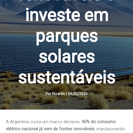
investe em
parques
solares
sustentáveis
Por
Ricardo
/
09/02/2026
A Argentina cruza um marco decisivo:
40% do consumo
elétrico nacional já vem de fontes renováveis
, impulsionando