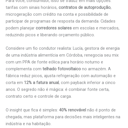
Para você, consumidor, isso se traduz em mais opções:
tarifas com sinais horários,
contratos de autoprodução
,
microgeração com crédito na conta e possibilidade de
participar de programas de resposta da demanda. Cidades
podem planejar
corredores solares
em escolas e mercados,
reduzindo picos e liberando orçamento público.
Considere um fio condutor realista: Lucía, gestora de energia
de uma indústria alimentícia em Córdoba, renegocia seu mix
com um PPA de fonte eólica para horário noturno e
complementa com
telhado fotovoltaico
no armazém. A
fábrica reduz picos, ajusta refrigeração com automação e
corta em
12% a fatura anual
, com payback inferior a cinco
anos. O segredo não é mágica: é combinar fonte certa,
contrato certo e controle de carga.
O insight que fica é simples:
40% renovável
não é ponto de
chegada, mas plataforma para decisões mais inteligentes na
indústria e na habitação.