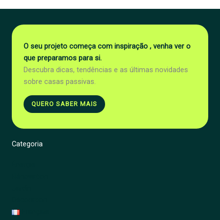
O seu projeto começa com inspiração , venha ver o
que preparamos para si.
Descubra dicas, tendências e as últimas novidades
sobre casas passivas.
QUERO SABER MAIS
Categoria
Énergie
Rénovation
Jardin
Décoration
Français