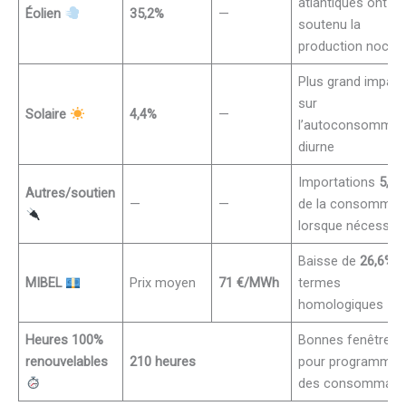
atlantiques ont
Éolien
35,2%
—
soutenu la
production noctu
Plus grand impact
sur
Solaire
4,4%
—
l’autoconsommat
diurne
Importations
5,6
Autres/soutien
—
—
de la consommat
lorsque nécessair
Baisse de
26,6%
e
MIBEL
Prix moyen
71 €/MWh
termes
homologiques
Heures 100%
Bonnes fenêtres
renouvelables
210 heures
pour programmer
des consommati