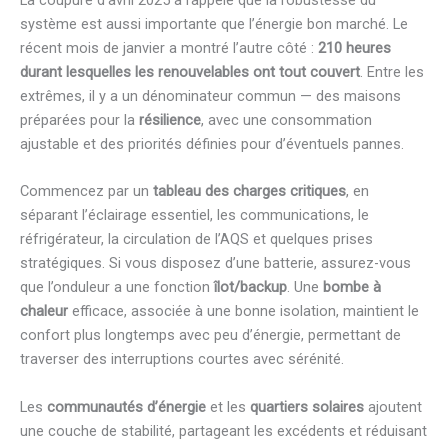
La coupure d’avril 2025 a rappelé que la robustesse du
système est aussi importante que l’énergie bon marché. Le
récent mois de janvier a montré l’autre côté :
210 heures
durant lesquelles les renouvelables ont tout couvert
. Entre les
extrêmes, il y a un dénominateur commun — des maisons
préparées pour la
résilience
, avec une consommation
ajustable et des priorités définies pour d’éventuels pannes.
Commencez par un
tableau des charges critiques
, en
séparant l’éclairage essentiel, les communications, le
réfrigérateur, la circulation de l’AQS et quelques prises
stratégiques. Si vous disposez d’une batterie, assurez-vous
que l’onduleur a une fonction
îlot/backup
. Une
bombe à
chaleur
efficace, associée à une bonne isolation, maintient le
confort plus longtemps avec peu d’énergie, permettant de
traverser des interruptions courtes avec sérénité.
Les
communautés d’énergie
et les
quartiers solaires
ajoutent
une couche de stabilité, partageant les excédents et réduisant