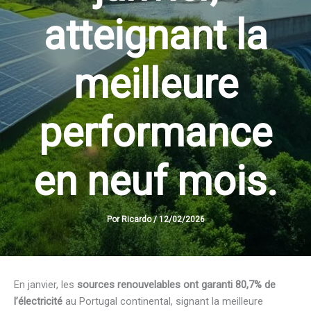
atteignant la
meilleure
performance
en neuf mois.
Por
Ricardo
/
12/02/2026
En janvier, les
sources renouvelables ont garanti 80,7% de
l’électricité
au Portugal continental, signant la meilleure