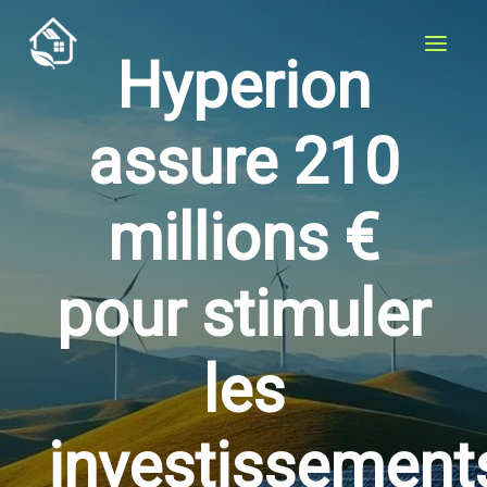
Aller
au
Hyperion
contenu
assure 210
millions €
pour stimuler
les
investissement