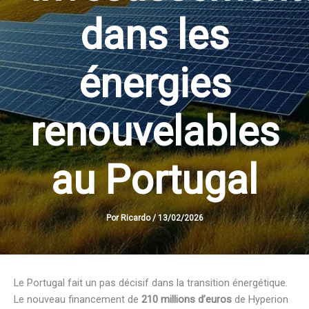
dans les
énergies
renouvelables
au Portugal
Por
Ricardo
/
13/02/2026
Le Portugal fait un pas décisif dans la transition énergétique.
Le nouveau financement de
210 millions d’euros
de Hyperion