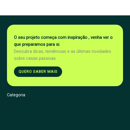
O seu projeto começa com inspiração , venha ver o
que preparamos para si.
Descubra dicas, tendências e as últimas novidades
sobre casas passivas.
QUERO SABER MAIS
Categoria
Énergie
Rénovation
Jardin
Décoration