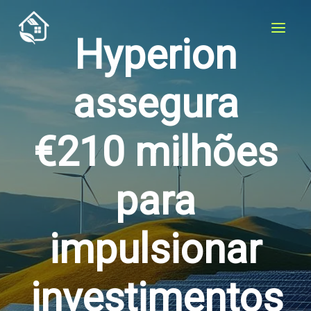
Skip
to
Hyperion
content
assegura
€210 milhões
para
impulsionar
investimentos