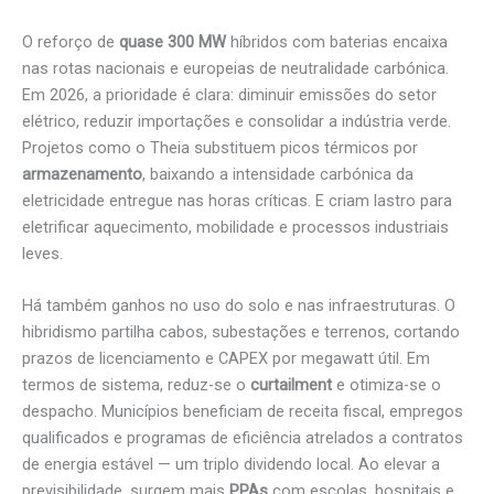
O reforço de
quase 300 MW
híbridos com baterias encaixa
nas rotas nacionais e europeias de neutralidade carbónica.
Em 2026, a prioridade é clara: diminuir emissões do setor
elétrico, reduzir importações e consolidar a indústria verde.
Projetos como o Theia substituem picos térmicos por
armazenamento
, baixando a intensidade carbónica da
eletricidade entregue nas horas críticas. E criam lastro para
eletrificar aquecimento, mobilidade e processos industriais
leves.
Há também ganhos no uso do solo e nas infraestruturas. O
hibridismo partilha cabos, subestações e terrenos, cortando
prazos de licenciamento e CAPEX por megawatt útil. Em
termos de sistema, reduz-se o
curtailment
e otimiza-se o
despacho. Municípios beneficiam de receita fiscal, empregos
qualificados e programas de eficiência atrelados a contratos
de energia estável — um triplo dividendo local. Ao elevar a
previsibilidade, surgem mais
PPAs
com escolas, hospitais e