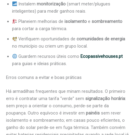
Instalem
monitorização
(smart meter/plugues
inteligentes) para medir ganhos reais.
Planeiem melhorias de
isolamento
e
sombreamento
para cortar a carga térmica.
Verifiquem oportunidades de
comunidades de energia
no município ou criem um grupo local.
Guardem recursos úteis como
Ecopassivehouses.pt
para guias e ideias práticas.
Erros comuns a evitar e boas práticas
Há armadilhas frequentes que minam resultados. O primeiro
erro é contratar uma tarifa “verde” sem
signalização horária
:
sem preço a orientar o consumo, perde-se parte da
poupança. Outro equívoco é investir em
painéis
sem rever
isolamento e sombreamento; em casas pouco eficientes, o
ganho do solar perde-se em fuga térmica. Também convém
evitar baterias residenciais precipitadas quando a rede local já