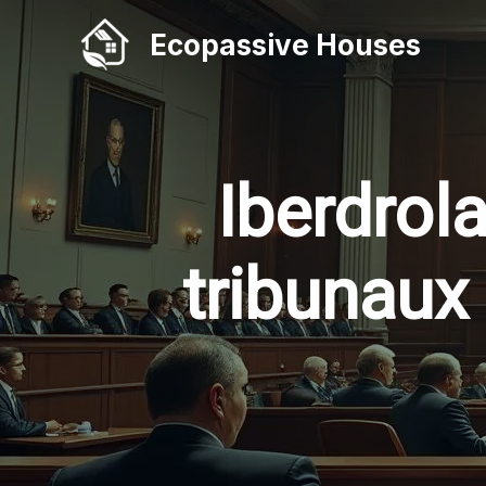
Aller
Ecopassive Houses
au
contenu
Iberdrol
tribunaux 