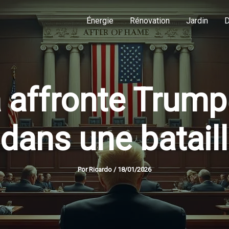
Énergie
Rénovation
Jardin
D
a affronte Trump
dans une bataill
Por
Ricardo
/
18/01/2026