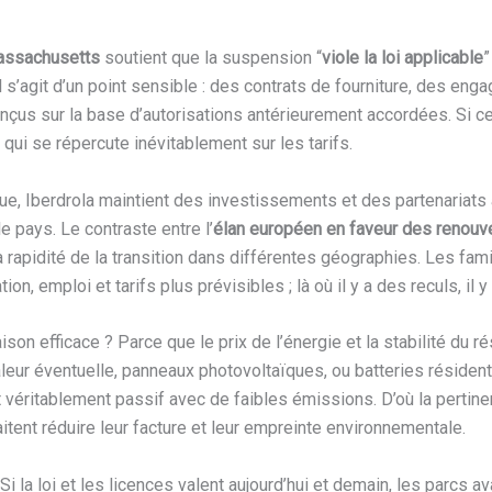
Massachusetts
soutient que la suspension “
viole la loi applicable
”
l s’agit d’un point sensible : des contrats de fourniture, des en
onçus sur la base d’autorisations antérieurement accordées. Si ce
 qui se répercute inévitablement sur les tarifs.
ntique, Iberdrola maintient des investissements et des partenariats
 pays. Le contraste entre l’
élan européen en faveur des renouv
 rapidité de la transition dans différentes géographies. Les fam
ation, emploi et tarifs plus prévisibles ; là où il y a des reculs, il y
son efficace ? Parce que le prix de l’énergie et la stabilité du 
leur éventuelle, panneaux photovoltaïques, ou batteries résidentie
 véritablement passif avec de faibles émissions. D’où la pertinen
aitent réduire leur facture et leur empreinte environnementale.
. Si la loi et les licences valent aujourd’hui et demain, les parcs