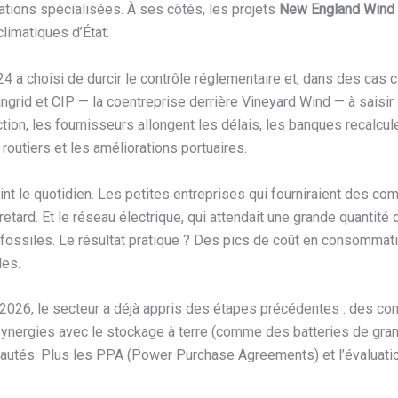
ations spécialisées. À ses côtés, les projets
New England Wind 
limatiques d’État.
024 a choisi de durcir le contrôle réglementaire et, dans des cas
grid et CIP — la coentreprise derrière Vineyard Wind — à saisir 
ction, les fournisseurs allongent les délais, les banques recalcul
utiers et les améliorations portuaires.
eint le quotidien. Les petites entreprises qui fourniraient des
rd. Et le réseau électrique, qui attendait une grande quantité d’
 fossiles. Le résultat pratique ? Des pics de coût en consommat
les.
 2026, le secteur a déjà appris des étapes précédentes : des co
synergies avec le stockage à terre (comme des batteries de gra
nautés. Plus les PPA (Power Purchase Agreements) et l’évaluatio