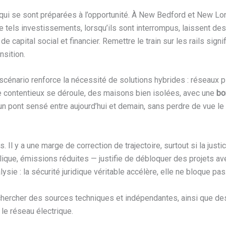
ui se sont préparées à l’opportunité. À New Bedford et New Lon
De tels investissements, lorsqu’ils sont interrompus, laissent de
e capital social et financier. Remettre le train sur les rails sign
nsition.
ce scénario renforce la nécessité de solutions hybrides : résea
e le contentieux se déroule, des maisons bien isolées, avec une
bo
 un pont sensé entre aujourd’hui et demain, sans perdre de vue le
. Il y a une marge de correction de trajectoire, surtout si la justi
ublique, émissions réduites — justifie de débloquer des projets 
ysie : la sécurité juridique véritable accélère, elle ne bloque pas
de chercher des sources techniques et indépendantes, ainsi que d
le réseau électrique.