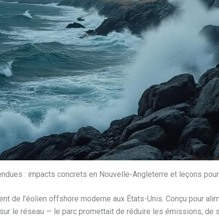
endues : impacts concrets en Nouvelle-Angleterre et leçons po
t de l’éolien offshore moderne aux États-Unis. Conçu pour alim
sur le réseau — le parc promettait de réduire les émissions, de st