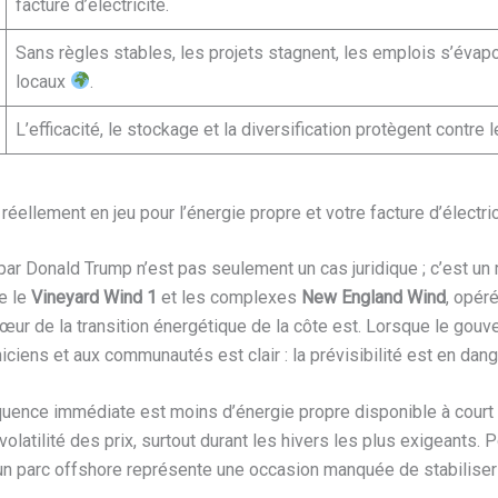
facture d’électricité.
Sans règles stables, les projets stagnent, les emplois s’éva
locaux
.
L’efficacité, le stockage et la diversification protègent contre 
réellement en jeu pour l’énergie propre et votre facture d’électric
 par Donald Trump n’est pas seulement un cas juridique ; c’est un 
e le
Vineyard Wind 1
et les complexes
New England Wind
, opéré
cœur de la transition énergétique de la côte est. Lorsque le gou
ciens et aux communautés est clair : la prévisibilité est en dang
équence immédiate est moins d’énergie propre disponible à cour
volatilité des prix, surtout durant les hivers les plus exigeants
 un parc offshore représente une occasion manquée de stabiliser l