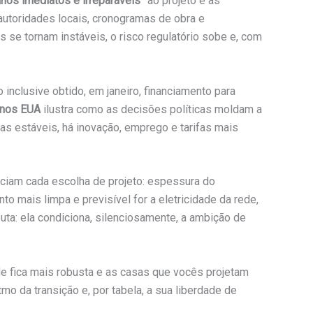
nos imediatos e irreparáveis
” ao projeto e às
utoridades locais, cronogramas de obra e
se tornam instáveis, o risco regulatório sobe e, com
o inclusive obtido, em janeiro, financiamento para
s nos EUA
ilustra como as decisões políticas moldam a
as estáveis, há inovação, emprego e tarifas mais
nciam cada escolha de projeto: espessura do
to mais limpa e previsível for a eletricidade da rede,
ta: ela condiciona, silenciosamente, a ambição de
ede fica mais robusta e as casas que vocês projetam
mo da transição e, por tabela, a sua liberdade de