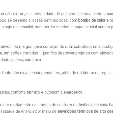
 cenário reforça a necessidade de soluções híbridas: redes m
cioso se desenrola, casas bem isoladas, com
bomba de calor
e pr
 hoje e o amanhã, sem perder de vista o papel crucial que os pa
itivos. Há margem para correção de rota, sobretudo se a Justiça 
a, emissões cortadas — justifica destravar projetos com elevado 
rdade acelera, não trava.
r fontes técnicas e independentes, além de relatórios de regul
sivas, conforto térmico e autonomia energética
rcute diretamente nas metas de conforto e eficiência de cada ha
cessidade de energia por meio de
envelopes térmicos de alto d