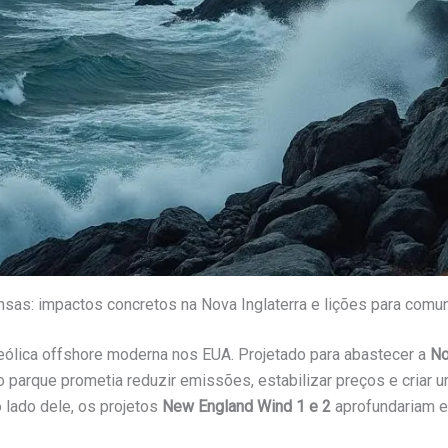
sas: impactos concretos na Nova Inglaterra e lições para comu
eólica offshore moderna nos EUA. Projetado para abastecer a
No
 parque prometia reduzir emissões, estabilizar preços e criar um
lado dele, os projetos
New England Wind 1 e 2
aprofundariam e