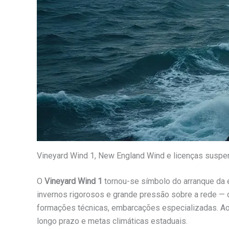
Vineyard Wind 1, New England Wind e licenças suspen
O
Vineyard Wind 1
tornou-se símbolo do arranque da 
invernos rigorosos e grande pressão sobre a rede — o
formações técnicas, embarcações especializadas. Ao 
longo prazo e metas climáticas estaduais.