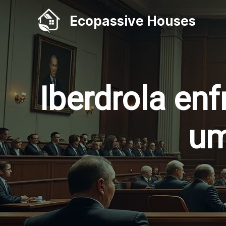
Skip
Ecopassive Houses
to
content
Iberdrola en
um