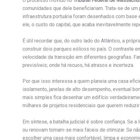
O processo movido no
Tribunal Federal de Massachu
comunidades que dele beneficiariam. Trata-se de um 
infraestrutura portuária foram desenhados com base 
ele, o custo do capital, que acaba inevitavelmente repe
É útil recordar que, do outro lado do Atlântico, a pró
construir dois parques eólicos no país. O contraste e
velocidade da transição em diferentes geografias. Fa
previsíveis; onde há recuos, há atrasos e incerteza.
Por que isso interessa a quem planeia uma casa efici
isolamento, janelas de alto desempenho, eventual bomba
mais simples fica desenhar um edifício verdadeiramen
milhares de projetos residenciais que querem reduzir 
Em síntese, a batalha judicial é sobre confiança. Se 
ou renovam tornam-se mais fáceis de otimizar. Se não,
escolher uma casa mais confortável, limpa e econom