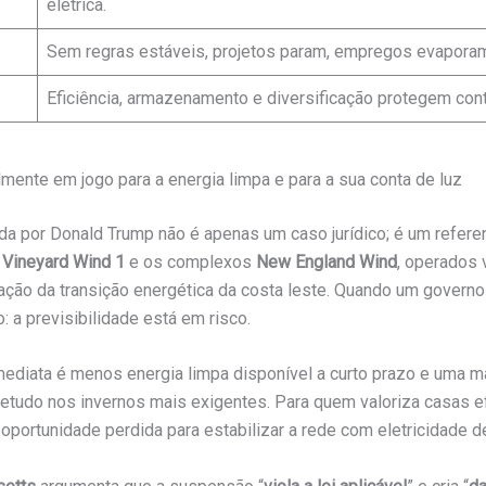
elétrica.
Sem regras estáveis, projetos param, empregos evapora
Eficiência, armazenamento e diversificação protegem contr
almente em jogo para a energia limpa e para a sua conta de luz
ada por Donald Trump não é apenas um caso jurídico; é um refere
o
Vineyard Wind 1
e os complexos
New England Wind
, operados 
ração da transição energética da costa leste. Quando um governo
: a previsibilidade está em risco.
 imediata é menos energia limpa disponível a curto prazo e uma
bretudo nos invernos mais exigentes. Para quem valoriza casas ef
oportunidade perdida para estabilizar a rede com eletricidade d