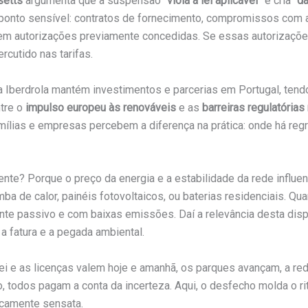
setts
argumenta que a suspensão “
viola a lei aplicável
” e cria “
da
ponto sensível: contratos de fornecimento, compromissos com a
em autorizações previamente concedidas. Se essas autorizações 
rcutido nas tarifas.
pria Iberdrola mantém investimentos e parcerias em Portugal, tend
ntre o
impulso europeu às renováveis
e as
barreiras regulatória
mílias e empresas percebem a diferença na prática: onde há regr
ente? Porque o preço da energia e a estabilidade da rede influe
 de calor, painéis fotovoltaicos, ou baterias residenciais. Quan
te passivo e com baixas emissões. Daí a relevância desta dispu
a fatura e a pegada ambiental.
a lei e as licenças valem hoje e amanhã, os parques avançam, a r
 todos pagam a conta da incerteza. Aqui, o desfecho molda o rit
icamente sensata.