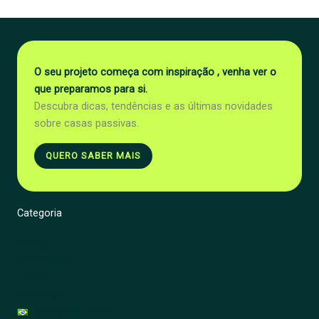
O seu projeto começa com inspiração , venha ver o
que preparamos para si.
Descubra dicas, tendências e as últimas novidades
sobre casas passivas.
QUERO SABER MAIS
Categoria
Energia
Renovação
Jardim
Decoração
Português (Brasil)