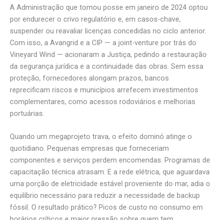
A Administração que tomou posse em janeiro de 2024 optou
por endurecer o crivo regulatório e, em casos-chave,
suspender ou reavaliar licenças concedidas no ciclo anterior.
Com isso, a Avangrid e a CIP — a joint-venture por trás do
Vineyard Wind — acionaram a Justiça, pedindo a restauração
da segurança jurídica e a continuidade das obras. Sem essa
proteção, fornecedores alongam prazos, bancos
reprecificam riscos e municípios arrefecem investimentos
complementares, como acessos rodoviários e melhorias
portuárias.
Quando um megaprojeto trava, o efeito dominó atinge o
quotidiano. Pequenas empresas que forneceriam
componentes e serviços perdem encomendas. Programas de
capacitação técnica atrasam. E a rede elétrica, que aguardava
uma porção de eletricidade estável proveniente do mar, adia o
equilíbrio necessário para reduzir a necessidade de backup
fóssil. O resultado prático? Picos de custo no consumo em
horários críticos e maior pressão sobre quem tem