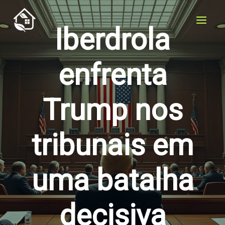
Ir
para
Iberdrola
o
conteúdo
enfrenta
Trump nos
tribunais em
uma batalha
decisiva