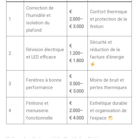
Correction de
€
Confort thermique
l’humidité et
1
2.000–
et protection de la
isolation du
€ 3.000
finition
plafond
Sécurité et
€
Révision électrique
réduction de la
2
1.200–
et LED efficace
facture d’énergie
€ 1.800
€
Fenêtres à bonne
Moins de bruit et
3
3.500–
performance
pertes thermiques
€ 5.000
Finitions et
€
Esthétique durable
4
menuiserie
2.000–
et organisation de
fonctionnelle
€ 4.000
l’espace