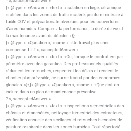
? », »acceptedAnswer »:
{« @type »: »Answer », »text »: »Isolation en liège, céramique
rectifiée dans les zones de trafic modéré, peinture minérale à
faible COV et polycarbonate alvéolaire pour les couvertures
d’aires humides. Comparez la performance, la durée de vie et
la maintenance avant de décider. »}},
{« @type »: »Question », »name »: »Un travail plus cher
compense-t-il ? », »acceptedAnswer »:
{« @type »: »Answer », »text »: »Oui, lorsque le contrat est par
périmètre avec des garanties. Des professionnels qualifiés
réduisent les retouches, respectent les délais et rendent le
chantier plus prévisible, ce qui se traduit par des économies
globales. »}},{« @type »: »Question », »name »: »Que doit-on
inclure dans un plan de maintenance préventive
? », »acceptedAnswer »:
{« @type »: »Answer », »text »: »Inspections semestrielles des
châssis et étanchéités, nettoyage trimestriel des extracteurs,
vérification annuelle des scellages et retouches biennales de
peinture respirante dans les zones humides. Tout répertorié