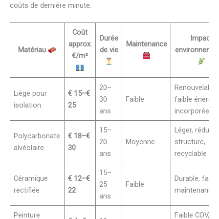
coûts de dernière minute.
Coût
Durée
Impact
approx.
Maintenance
Matériau
de vie
environnemen
€/m²
20–
Renouvelable,
Liège pour
€ 15–€
30
Faible
faible énergie
isolation
25
ans
incorporée
15–
Léger, réduit l
Polycarbonate
€ 18–€
20
Moyenne
structure,
alvéolaire
30
ans
recyclable
15–
Céramique
€ 12–€
Durable, faibl
25
Faible
rectifiée
22
maintenance
ans
Peinture
Faible COV,