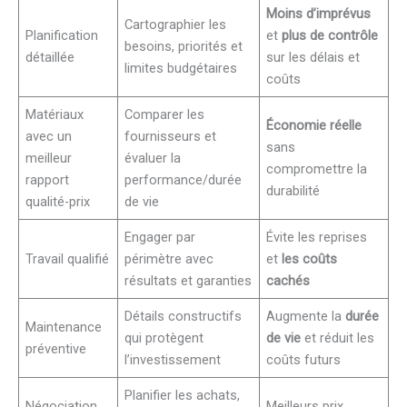
Moins d’imprévus
Cartographier les
Planification
et
plus de contrôle
besoins, priorités et
détaillée
sur les délais et
limites budgétaires
coûts
Matériaux
Comparer les
Économie réelle
avec un
fournisseurs et
sans
meilleur
évaluer la
compromettre la
rapport
performance/durée
durabilité
qualité-prix
de vie
Engager par
Évite les reprises
Travail qualifié
périmètre avec
et
les coûts
résultats et garanties
cachés
Détails constructifs
Augmente la
durée
Maintenance
qui protègent
de vie
et réduit les
préventive
l’investissement
coûts futurs
Planifier les achats,
Négociation
Meilleurs prix,