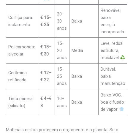
Renovável,
20–
Cortiça para
€ 15–
baixa
30
Baixa
isolamento
€ 25
energia
anos
incorporada
15–
Leve, reduz
Policarbonato
€ 18–
20
Média
estrutura,
alveolar
€ 30
anos
reciclável
15–
Durável,
Cerâmica
€ 12–
25
Baixa
baixa
retificada
€ 22
anos
manutenção
Baixo VOC,
Tinta mineral
€ 4–€
10+
Baixa
boa difusão
(silicato)
8
anos
de vapor
Materiais certos protegem o orçamento e o planeta. Se o