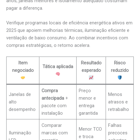
anos, janelas melhores e isolamento adequado costumam
pagar a diferença.
Verifique programas locais de eficiência energética ativos em
2025 que apoiem melhorias térmicas, iluminação eficiente e
ventilação de baixo consumo. Ao combinar incentivos com
compras estratégicas, o retorno acelera.
Item
Resultado
Risco
Tática aplicada
negociado
esperado
reduzido
Compra
Preço
Janelas de
Menos
antecipada
+
menor e
alto
atrasos e
pacote com
entrega
desempenho
retrabalho
instalação
garantida
Comparar
Falhas
Menor TCO
Iluminação
marcas com
precoces
e troca