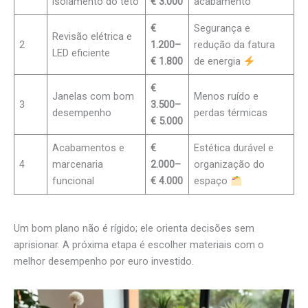
isolamento do teto
€ 3.000
acabamento
€
Segurança e
Revisão elétrica e
2
1.200–
redução da fatura
LED eficiente
€ 1.800
de energia
€
Janelas com bom
Menos ruído e
3
3.500–
desempenho
perdas térmicas
€ 5.000
Acabamentos e
€
Estética durável e
4
marcenaria
2.000–
organização do
funcional
€ 4.000
espaço
Um bom plano não é rígido; ele orienta decisões sem
aprisionar. A próxima etapa é escolher materiais com o
melhor desempenho por euro investido.