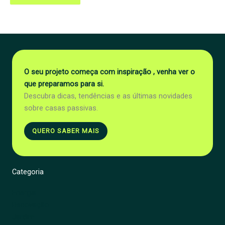
O seu projeto começa com inspiração , venha ver o
que preparamos para si.
Descubra dicas, tendências e as últimas novidades
sobre casas passivas.
QUERO SABER MAIS
Categoria
Energia
Renovação
Jardim