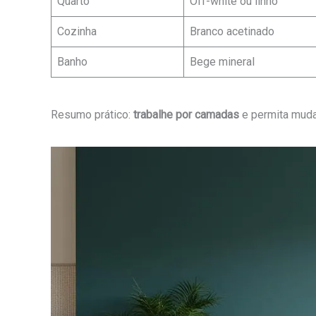
Quarto
Off-white ou linho
Cozinha
Branco acetinado
Banho
Bege mineral
Resumo prático:
trabalhe por camadas
e permita muda