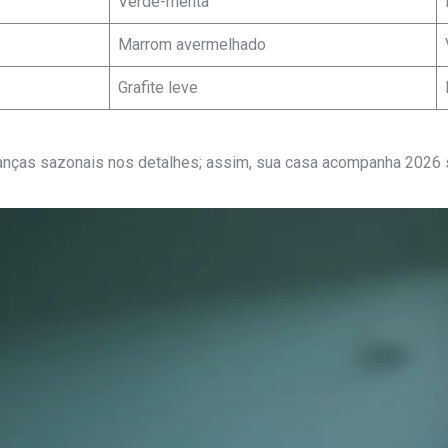
Verde-menta
Marrom avermelhado
Grafite leve
nças sazonais nos detalhes; assim, sua casa acompanha 2026 s