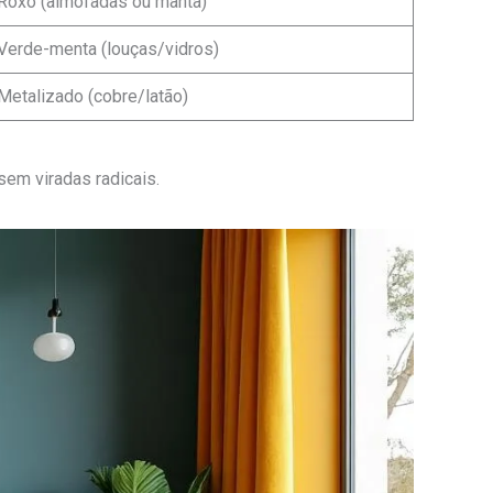
Roxo (almofadas ou manta)
Verde-menta (louças/vidros)
Metalizado (cobre/latão)
em viradas radicais.