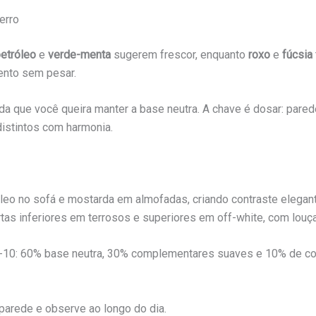
erro
petróleo
e
verde-menta
sugerem frescor, enquanto
roxo
e
fúcsia
ento sem pesar.
da que você queira manter a base neutra. A chave é dosar: par
distintos com harmonia.
eo no sofá e mostarda em almofadas, criando contraste elegan
tas inferiores em terrosos e superiores em off-white, com louça
0-10: 60% base neutra, 30% complementares suaves e 10% de cor 
 parede e observe ao longo do dia.