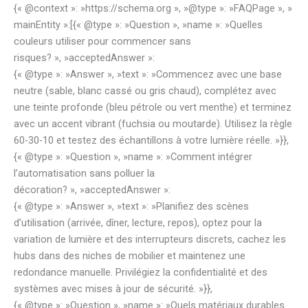
{« @context »: »https://schema.org », »@type »: »FAQPage », »
mainEntity »:[{« @type »: »Question », »name »: »Quelles
couleurs utiliser pour commencer sans
risques? », »acceptedAnswer »:
{« @type »: »Answer », »text »: »Commencez avec une base
neutre (sable, blanc cassé ou gris chaud), complétez avec
une teinte profonde (bleu pétrole ou vert menthe) et terminez
avec un accent vibrant (fuchsia ou moutarde). Utilisez la règle
60-30-10 et testez des échantillons à votre lumière réelle. »}},
{« @type »: »Question », »name »: »Comment intégrer
l’automatisation sans polluer la
décoration? », »acceptedAnswer »:
{« @type »: »Answer », »text »: »Planifiez des scènes
d’utilisation (arrivée, dîner, lecture, repos), optez pour la
variation de lumière et des interrupteurs discrets, cachez les
hubs dans des niches de mobilier et maintenez une
redondance manuelle. Privilégiez la confidentialité et des
systèmes avec mises à jour de sécurité. »}},
{« @type »: »Question », »name »: »Quels matériaux durables