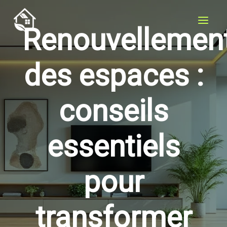
Aller
au
Renouvellemen
contenu
des espaces :
conseils
essentiels
pour
transformer