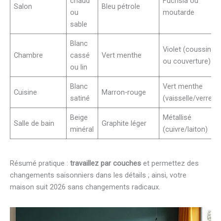
chaud
Fuchsia ou
Salon
Bleu pétrole
ou
moutarde
sable
Blanc
Violet (coussins
Chambre
cassé
Vert menthe
ou couverture)
ou lin
Blanc
Vert menthe
Cuisine
Marron-rouge
satiné
(vaisselle/verres)
Beige
Métallisé
Salle de bain
Graphite léger
minéral
(cuivre/laiton)
Résumé pratique :
travaillez par couches
et permettez des
changements saisonniers dans les détails ; ainsi, votre
maison suit 2026 sans changements radicaux.