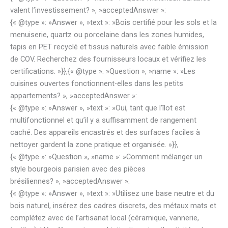
valent l’investissement? », »acceptedAnswer »:
{« @type »: »Answer », »text »: »Bois certifié pour les sols et la
menuiserie, quartz ou porcelaine dans les zones humides,
tapis en PET recyclé et tissus naturels avec faible émission
de COV. Recherchez des fournisseurs locaux et vérifiez les
certifications. »}},{« @type »: »Question », »name »: »Les
cuisines ouvertes fonctionnent-elles dans les petits
appartements? », »acceptedAnswer »:
{« @type »: »Answer », »text »: »Oui, tant que l’îlot est
multifonctionnel et qu’il y a suffisamment de rangement
caché. Des appareils encastrés et des surfaces faciles à
nettoyer gardent la zone pratique et organisée. »}},
{« @type »: »Question », »name »: »Comment mélanger un
style bourgeois parisien avec des pièces
brésiliennes? », »acceptedAnswer »:
{« @type »: »Answer », »text »: »Utilisez une base neutre et du
bois naturel, insérez des cadres discrets, des métaux mats et
complétez avec de l’artisanat local (céramique, vannerie,