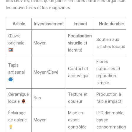
des œuvres, tandis qu’un panier en fibres naturelles organisait
les couvertures et les magazines.
Article
Investissement
Impact
Note durable
Œuvre
Focalisation
Soutien aux
originale
Moyen
visuelle
et
artistes locaux
identité
Fibres
Tapis
Confort et
naturelles et
artisanal
Moyen/Élevé
acoustique
réparation
simple
Céramique
Texture et
Production à
Bas
locale
couleur
faible impact
Éclairage
Mise en
LED dimmable,
de galerie
Moyen
avant
basse
contrôlée
consommation