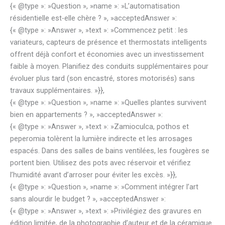
{« @type »: »Question », »name »: »L’automatisation
résidentielle est-elle chère ? », »acceptedAnswer »:
{« @type »: »Answer », »text »: »Commencez petit : les
variateurs, capteurs de présence et thermostats intelligents
offrent déjà confort et économies avec un investissement
faible à moyen. Planifiez des conduits supplémentaires pour
évoluer plus tard (son encastré, stores motorisés) sans
travaux supplémentaires. »}},
{« @type »: »Question », »name »: »Quelles plantes survivent
bien en appartements ? », »acceptedAnswer »:
{« @type »: »Answer », »text »: »Zamioculca, pothos et
peperomia tolèrent la lumière indirecte et les arrosages
espacés. Dans des salles de bains ventilées, les fougères se
portent bien. Utilisez des pots avec réservoir et vérifiez
l’humidité avant d’arroser pour éviter les excès. »}},
{« @type »: »Question », »name »: »Comment intégrer l’art
sans alourdir le budget ? », »acceptedAnswer »:
{« @type »: »Answer », »text »: »Privilégiez des gravures en
édition limitée, de la photographie d’auteur et de la céramique