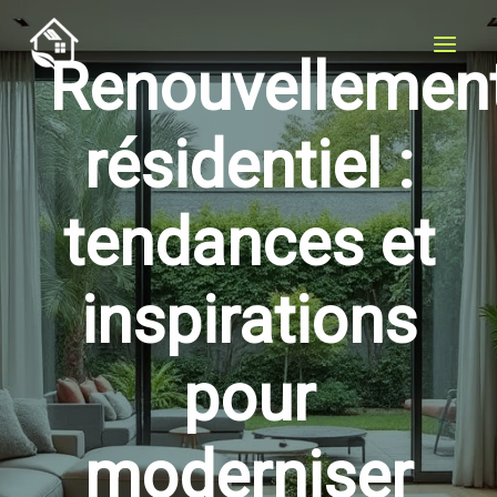
Aller
au
Renouvellemen
contenu
résidentiel :
tendances et
inspirations
pour
moderniser