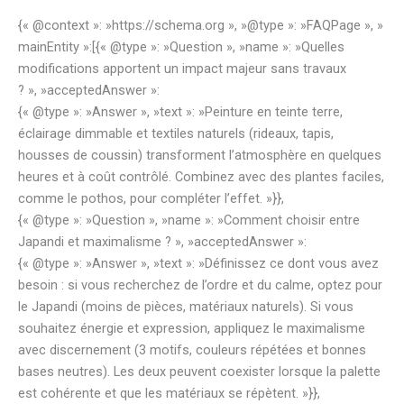
{« @context »: »https://schema.org », »@type »: »FAQPage », »
mainEntity »:[{« @type »: »Question », »name »: »Quelles
modifications apportent un impact majeur sans travaux
? », »acceptedAnswer »:
{« @type »: »Answer », »text »: »Peinture en teinte terre,
éclairage dimmable et textiles naturels (rideaux, tapis,
housses de coussin) transforment l’atmosphère en quelques
heures et à coût contrôlé. Combinez avec des plantes faciles,
comme le pothos, pour compléter l’effet. »}},
{« @type »: »Question », »name »: »Comment choisir entre
Japandi et maximalisme ? », »acceptedAnswer »:
{« @type »: »Answer », »text »: »Définissez ce dont vous avez
besoin : si vous recherchez de l’ordre et du calme, optez pour
le Japandi (moins de pièces, matériaux naturels). Si vous
souhaitez énergie et expression, appliquez le maximalisme
avec discernement (3 motifs, couleurs répétées et bonnes
bases neutres). Les deux peuvent coexister lorsque la palette
est cohérente et que les matériaux se répètent. »}},