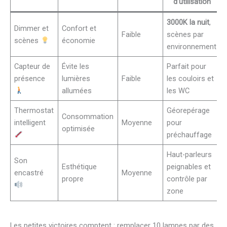
d’utilisation
3000K la nuit
,
Dimmer et
Confort et
Faible
scènes par
scènes
économie
environnement
Capteur de
Évite les
Parfait pour
présence
lumières
Faible
les couloirs et
allumées
les WC
Thermostat
Géorepérage
Consommation
intelligent
Moyenne
pour
optimisée
préchauffage
Haut-parleurs
Son
Esthétique
peignables et
encastré
Moyenne
propre
contrôle par
zone
Les petites victoires comptent : remplacer 10 lampes par des