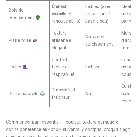
Chaleur
Faibles (avec
Idéal p
Bois de
visuelle
et
un scellant à
meuble
reboisement
renouvelabilité
base d’eau)
pannea
Texture
Murs
Nul après
Plâtre brûlé
artisanale
d’accen
durcissement
élégante
têtes de
Confort
Canapé
Lin bio
tactile et
Faibles
rideaux,
respirabilité
coussi
Cuisine
Durabilité et
Pierre naturelle
Nul
halls et
fraîcheur
chemin
Commencer par l’essentiel — couleur, texture et matière —
donne cohérence aux choix suivants, y compris lorsqu’il s’agit
d’avancer vers des plantes et de la lumière naturelle au