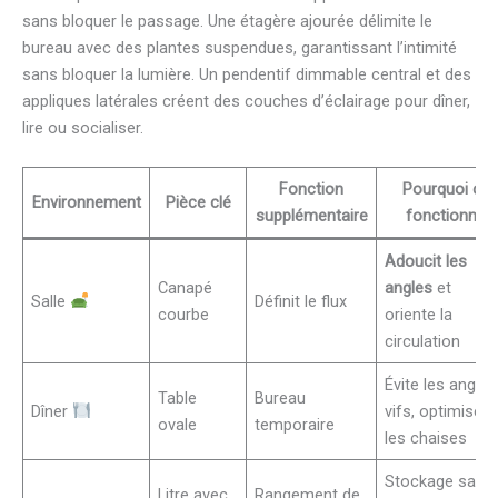
sans bloquer le passage. Une étagère ajourée délimite le
bureau avec des plantes suspendues, garantissant l’intimité
sans bloquer la lumière. Un pendentif dimmable central et des
appliques latérales créent des couches d’éclairage pour dîner,
lire ou socialiser.
Fonction
Pourquoi ça
Environnement
Pièce clé
supplémentaire
fonctionne
Adoucit les
Canapé
angles
et
Salle
Définit le flux
courbe
oriente la
circulation
Évite les angles
Table
Bureau
Dîner
vifs, optimise
ovale
temporaire
les chaises
Stockage sans
Litre avec
Rangement de