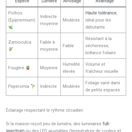
Espèce
Lumière
Arrosage
Avantage
Pothos
Haute tolérance
,
Indirecte
(Epipremnum)
Modérée
idéal pour les
moyenne
débutants
Résistant à la
Zamioculca
Faible à
Faible
sécheresse,
moyenne
brillance foliaire
Humidité
Volume et
Fougère
Moyenne
élevée
fraîcheur visuelle
Foliage varié dans
Peperomia
Indirecte
Modérée
de petits espaces
Éclairage respectant le rythme circadien
Si la maison reçoit peu de lumière, des luminaires
full-
spectrum
ou des LED ajustables (température de couleur et