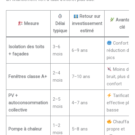
Retour sur
Avantage
Mesure
Délai
investissement
clé
typique
estimé
Confort et
Isolation des toits
3–6
6–9 ans
réduction des
+ façades
mois
pics
Moins de
2–4
Fenêtres classe A+
7–10 ans
bruit, plus de
mois
confort
PV +
Tarification
2–5
autoconsommation
4–7 ans
effective plus
mois
collective
basse
Chauffage
1–2
Pompe à chaleur
5–8 ans
propre et
mois