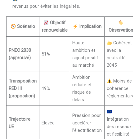
revenus pour éviter les inégalités.
Objectif
Scénario
Implication
renouvelable
Observation
Haute
Cohérent
PNEC 2030
ambition et
avec la
51%
(approuvé)
signal positif
neutralité
au marché
2045
Ambition
Transposition
Moins de
réduite et
RED III
49%
cohérence
risque de
(proposition)
réglementaire
délais
Pression pour
Trajectoire
Intégration
Élevée
accélérer
UE
des réseaux
l’électrification
et flexibilité