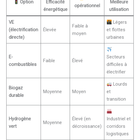
Option
Efficacité
Meilleure
opérationnel
énergétique
utilisation
VE
Légers
Faible à
(électrification
Élevée
et flottes
moyen
directe)
urbaines
E-
Secteurs
Faible
Élevé
combustibles
difficiles à
électrifier
Lourds
Biogaz
Moyenne
Moyen
et
durable
transition
Hydrogène
Élevé (en
Industriel et
Moyenne
vert
décroissance)
corridors
logistiques