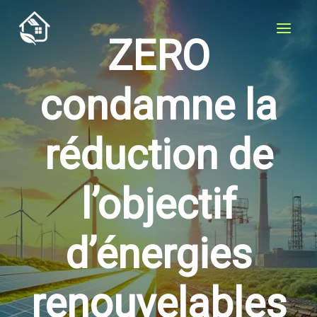
Aller
au
ZERO
contenu
condamne la
réduction de
l’objectif
d’énergies
renouvelables