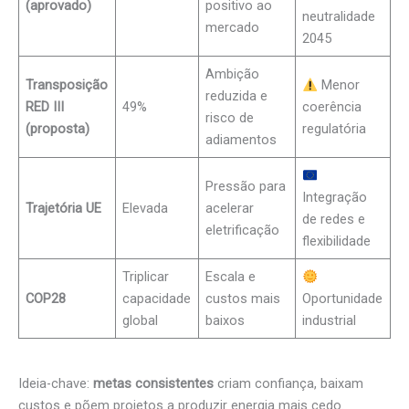
(aprovado)
positivo ao
neutralidade
mercado
2045
Ambição
Transposição
Menor
reduzida e
RED III
49%
coerência
risco de
(proposta)
regulatória
adiamentos
Pressão para
Integração
Trajetória UE
Elevada
acelerar
de redes e
eletrificação
flexibilidade
Triplicar
Escala e
COP28
capacidade
custos mais
Oportunidade
global
baixos
industrial
Ideia-chave:
metas consistentes
criam confiança, baixam
custos e põem projetos a produzir energia mais cedo.