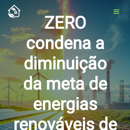
Skip
to
ZERO
content
condena a
diminuição
da meta de
energias
renováveis de