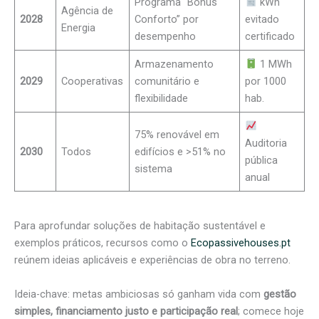
Programa “Bónus
kWh
Agência de
2028
Conforto” por
evitado
Energia
desempenho
certificado
Armazenamento
1 MWh
2029
Cooperativas
comunitário e
por 1000
flexibilidade
hab.
75% renovável em
Auditoria
2030
Todos
edifícios e >51% no
pública
sistema
anual
Para aprofundar soluções de habitação sustentável e
exemplos práticos, recursos como o
Ecopassivehouses.pt
reúnem ideias aplicáveis e experiências de obra no terreno.
Ideia-chave: metas ambiciosas só ganham vida com
gestão
simples, financiamento justo e participação real
; comece hoje