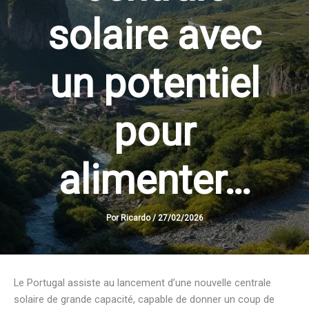
solaire avec
un potentiel
pour
alimenter…
Por
Ricardo
/
27/02/2026
Le Portugal assiste au lancement d’une nouvelle centrale
solaire de grande capacité, capable de donner un coup de