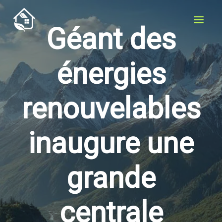
Aller
au
Géant des
contenu
énergies
renouvelables
inaugure une
grande
centrale