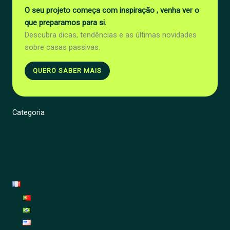
O seu projeto começa com inspiração , venha ver o
que preparamos para si.
Descubra dicas, tendências e as últimas novidades
sobre casas passivas.
QUERO SABER MAIS
Categoria
Énergie
Rénovation
Jardin
Décoration
Français
Português
Português (Brasil)
English