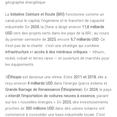
géographie énergétique
La
Initiative Ceinture et Route (BRI)
fonctionne comme un
canal pour le capital, l’ingénierie et le transfert de capacité
industrielle. En
2024
, la Chine a dirigé environ
11,8 milliards
USD
vers des projets verts dans les pays de la BRI ; au cours
du premier semestre de
2025
, encore
9,7 milliards USD
. Ce
n’est pas de la charité : c’est une stratégie qui combine
infrastructure
et
accès à des minéraux critiques
— lithium,
nickel, cobalt et terres rares — et ouverture de marchés pour
les équipements.
Э
Éthiopie
est devenue une vitrine. Entre
2011 et 2018
, elle a
reçu environ
4 milliards USD
dans l’énergie (parcs éoliens et
Grande Barrage de Renaissance Éthiopienne
). En
2024
, le pays
a
interdit l’importation de voitures neuves à essence
, pariant
sur les « nouvelles énergies ». En
2025
, des investissements
proches de
500 millions USD
dans des usines solaires ont
commencé à consolider une base industrielle locale. C’est