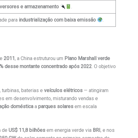
nversores e armazenamento
.
dade para
industrialização com baixa emissão
.
de
2011
, a China estruturou um
Plano Marshall verde
% desse montante concentrado após 2022
. O objetivo
 turbinas, baterias e
veículos elétricos
— atingiram
es em desenvolvimento, misturando vendas e
ação doméstica
a
parques solares
em escala
a de
US$ 11,8 bilhões
em energia verde via
BRI
, e nos