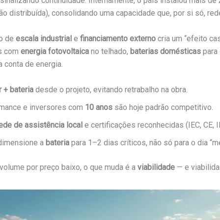
 sinalizando continuidade. Internamente, o país instalou mais de
ção distribuída), consolidando uma capacidade que, por si só, re
ão de
escala industrial
e
financiamento externo
cria um “efeito c
as com
energia fotovoltaica
no telhado,
baterias domésticas
para 
 conta de energia.
r + bateria
desde o projeto, evitando retrabalho na obra.
mance e inversores com
10 anos
são hoje padrão competitivo.
ede de assistência local
e certificações reconhecidas (IEC, CE
 dimensione a
bateria
para 1–2 dias críticos, não só para o dia “m
ca volume por preço baixo, o que muda é a
viabilidade
— e viabilida