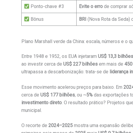
Ponto-chave #3
Evite o erro
de comprar só
Bônus
BRI
(Nova Rota da Seda) di
Plano Marshall verde da China: escala, números e o q
Entre 1948 e 1952, os EUA injetaram
US$ 13,3 bilhõe
ao investir cerca de
US$ 227 bilhões
em mais de
450
ultrapassa a descarbonização: trata-se de
liderança in
Esse movimento acelerou preços para baixo. Em
202
cerca de
US$ 177 bilhões
, ou ~
5%
das exportações t
investimento direto
. O resultado prático? Projetos q
municipal.
O recorte de
2024–2025
mostra uma expansão deliber