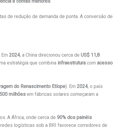
liência e contas menores
.
etas de redução de demanda de ponta. A conversão de
l. Em
2024
, a China direcionou cerca de
US$ 11,8
 uma estratégia que combina
infraestrutura
com
acesso
ragem do Renascimento Etíope
). Em
2024
, o país
500 milhões
em fábricas solares começaram a
nos. A África, onde cerca de
90% dos painéis
e redes logísticas sob a BRI favorece corredores de