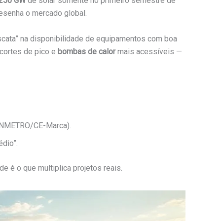
250 GW
de solar somente no primeiro semestre de
desenha o mercado global.
ascata” na disponibilidade de equipamentos com boa
cortes de pico e
bombas de calor
mais acessíveis —
, INMETRO/CE-Marca).
édio”.
de é o que multiplica projetos reais.