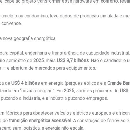
re; cabe ao projeto transformar esse hardware em
conforto, resi
município ou condomínio, leve dados de produção simulada e m
 convence.
 a nova geografia energética
ara capital, engenharia e transferência de capacidade industria
eiro semestre de
2025
, mais
US$ 9,7 bilhões
. Não é caridade: é
aras — e abertura de mercados para equipamentos.
rca de
US$ 4 bilhões
em energia (parques eólicos e a
Grande Bar
stando em “novas energias”. Em
2025
, aportes próximos de
US$ 
ra puxando a indústria, e a indústria puxando empregos.
ram fábricas para abastecer veículos elétricos europeus e africa
io de
transição energética acessível
. A construção de ferrovias 
em: sem logística, a energia não escala.