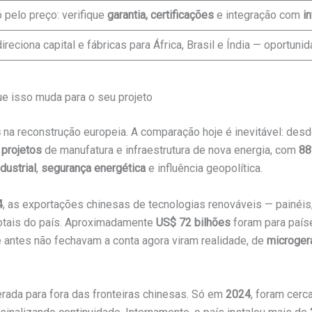
 pelo preço: verifique
garantia, certificações
e integração com
i
reciona capital e fábricas para África, Brasil e Índia — oportuni
ue isso muda para o seu projeto
s
na reconstrução europeia. A comparação hoje é inevitável: des
 projetos
de manufatura e infraestrutura de nova energia, com
88
dustrial
,
segurança energética
e influência geopolítica.
4
, as exportações chinesas de tecnologias renováveis — painéis,
otais do país. Aproximadamente
US$ 72 bilhões
foram para país
ue antes não fechavam a conta agora viram realidade, de
microger
ada para fora das fronteiras chinesas. Só em
2024
, foram cerc