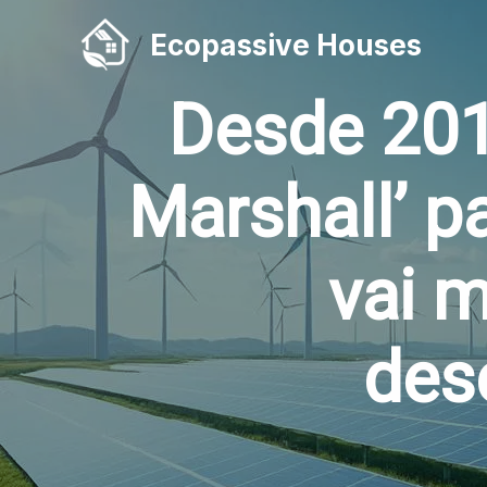
Skip
Ecopassive Houses
to
content
Desde 201
Marshall’ p
vai 
des