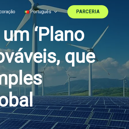
coração
Português
PARCERIA
 um ‘Plano
ováveis, que
mples
obal