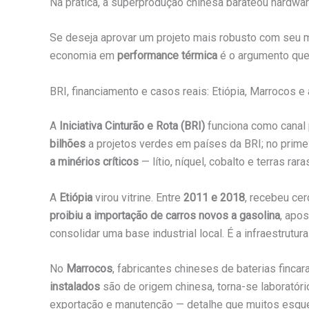
Na prática, a superprodução chinesa barateou hardwa
Se deseja aprovar um projeto mais robusto com seu 
economia em
performance térmica
é o argumento que
BRI, financiamento e casos reais: Etiópia, Marrocos e
A
Iniciativa Cinturão e Rota (BRI)
funciona como canal p
bilhões
a projetos verdes em países da BRI; no prim
a minérios críticos
— lítio, níquel, cobalto e terras r
A
Etiópia
virou vitrine. Entre
2011 e 2018
, recebeu ce
proibiu a importação de carros novos a gasolina
, apo
consolidar uma base industrial local. É a infraestrutu
No
Marrocos
, fabricantes chineses de baterias finca
instalados
são de origem chinesa, torna-se laboratór
exportação e manutenção — detalhe que muitos esquec