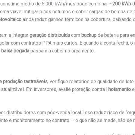
m consumo médio de 5.000 kWh/mês pode combinar ~
200 kWp
d
na viável mitigar picos noturnos e cobrir cargas de bomba de c
tovoltaico
ainda reduz ganhos térmicos na cobertura, baixando o
sam a integrar
geração distribuída
com
backup
de bateria para e
solar com contratos PPA mais curtos. E quando a conta fecha, o 
e baixa pegada
passam a caber no orçamento.
de produção rastreáveis
, verifique relatórios de qualidade de lot
tualizável. Em inversores, avalie proteção contra
ilhotamento
e
or distribuidores com pós-venda local. Isso reduz risco de “or
amento e monitoramento no contrato — o que não se mede, não se 