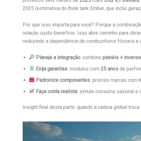
primeiros seis meses de
2025
mais
US$ 9,7 bilhões
,
2025 (estimativa do think tank Ember, que inclui gera
Por que isso importa para você? Porque a combinaç
relação custo-benefício. Isso abre caminho para obr
reduzindo a dependência de combustíveis fósseis e a
Planeje a integração
: combine
painéis + inverso
Exija garantias
: módulos com
25 anos
de perfor
Padronize componentes
: priorize marcas com
r
Faça conta realista
: simule consumo sazonal e
Insight final desta parte: quando a cadeia global tro