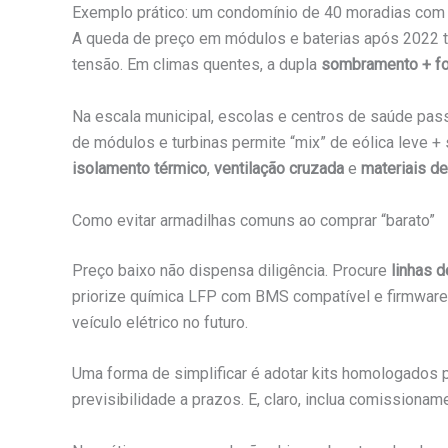
Exemplo prático: um condomínio de 40 moradias co
A queda de preço em módulos e baterias após 2022 tor
tensão. Em climas quentes, a dupla
sombramento + fo
Na escala municipal, escolas e centros de saúde pas
de módulos e turbinas permite “mix” de eólica leve + 
isolamento térmico
,
ventilação cruzada
e
materiais d
Como evitar armadilhas comuns ao comprar “barato”
Preço baixo não dispensa diligência. Procure
linhas 
priorize química LFP com BMS compatível e firmware a
veículo elétrico no futuro.
Uma forma de simplificar é adotar kits homologados p
previsibilidade a prazos. E, claro, inclua comission