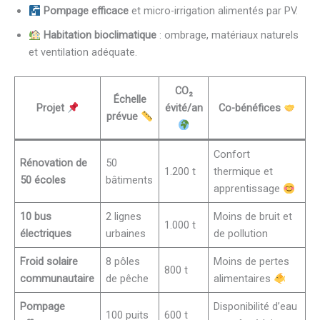
Pompage efficace
et micro-irrigation alimentés par PV.
Habitation bioclimatique
: ombrage, matériaux naturels
et ventilation adéquate.
CO₂
Échelle
Projet
évité/an
Co-bénéfices
prévue
Confort
Rénovation de
50
1.200 t
thermique et
50 écoles
bâtiments
apprentissage
10 bus
2 lignes
Moins de bruit et
1.000 t
électriques
urbaines
de pollution
Froid solaire
8 pôles
Moins de pertes
800 t
communautaire
de pêche
alimentaires
Pompage
Disponibilité d’eau
100 puits
600 t