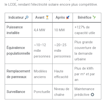
le LCOE, rendant l’électricité solaire encore plus compétitive.
Indicateur
Avant
Après
Bénéfice
Puissance
+127% de
4,4 MW
10 MW
installée
capacité utile
Plus grande
~10–12
~20–25
Équivalence
couverture de
mille
mille
populationnelle
la demande
personnes
personnes
urbaine
Plus de kWh
Remplacement
Modèles
Haute
par m² et par
de panneaux
anciens
efficacité
an
Niveau de
Maintenance
Surveillance
Ponctuelle
chaîne
prédictive