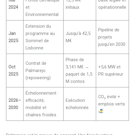
2024
et
initiaux
opérationnelle
Environnemental
Extension du
Pipeline de
Jan
programme au
Jusqu’à 42,5
projets
2025
Sommet de
M€
jusqu’en 2030
Lisbonne
Phase de
Contrat de
Oct
3,141 M€ →
+5,6 MW et
Palmarejo
2025
paquet de 1,5
PR supérieur
(repowering)
M contos
Échelonnement :
CO₂ évité +
2026–
efficacité,
Exécution
emplois verts
2030
mobilité et
échelonnée
chaînes froides