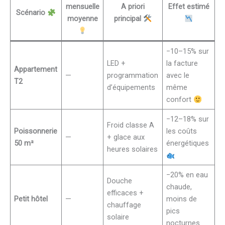
mensuelle
A priori
Effet estimé
Scénario
moyenne
principal
−10–15% sur
LED +
la facture
Appartement
—
programmation
avec le
T2
d’équipements
même
confort
−12–18% sur
Froid classe A
Poissonnerie
les coûts
—
+ glace aux
50 m²
énergétiques
heures solaires
−20% en eau
Douche
chaude,
efficaces +
Petit hôtel
—
moins de
chauffage
pics
solaire
nocturnes