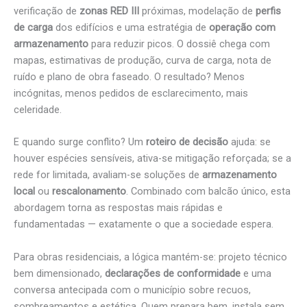
verificação de
zonas RED III
próximas, modelação de
perfis
de carga
dos edifícios e uma estratégia de
operação com
armazenamento
para reduzir picos. O dossiê chega com
mapas, estimativas de produção, curva de carga, nota de
ruído e plano de obra faseado. O resultado? Menos
incógnitas, menos pedidos de esclarecimento, mais
celeridade.
E quando surge conflito? Um
roteiro de decisão
ajuda: se
houver espécies sensíveis, ativa-se mitigação reforçada; se a
rede for limitada, avaliam-se soluções de
armazenamento
local
ou
rescalonamento
. Combinado com balcão único, esta
abordagem torna as respostas mais rápidas e
fundamentadas — exatamente o que a sociedade espera.
Para obras residenciais, a lógica mantém-se: projeto técnico
bem dimensionado,
declarações de conformidade
e uma
conversa antecipada com o município sobre recuos,
sombreamentos e estética. Quem prepara bem, instala sem