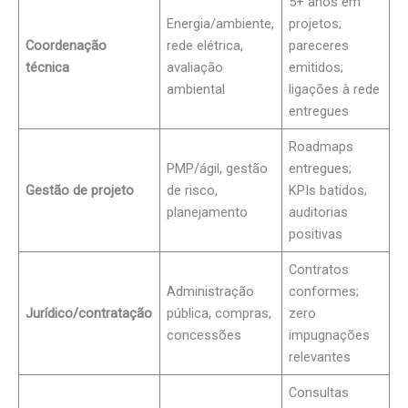
5+ anos em
Energia/ambiente,
projetos;
Coordenação
rede elétrica,
pareceres
técnica
avaliação
emitidos;
ambiental
ligações à rede
entregues
Roadmaps
PMP/ágil, gestão
entregues;
Gestão de projeto
de risco,
KPIs batidos;
planejamento
auditorias
positivas
Contratos
Administração
conformes;
Jurídico/contratação
pública, compras,
zero
concessões
impugnações
relevantes
Consultas