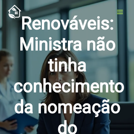
Ir
para
Renováveis:
o
conteúdo
Ministra não
tinha
conhecimento
da nomeação
do