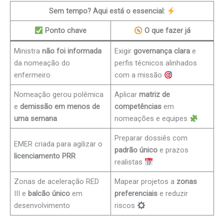
Sem tempo? Aqui está o essencial:
Ponto chave
O que fazer já
Ministra
não foi informada
Exigir
governança clara
e
da nomeação do
perfis técnicos alinhados
enfermeiro
com a missão
Nomeação gerou polêmica
Aplicar
matriz de
e
demissão em menos de
competências
em
uma semana
nomeações e equipes
Preparar dossiês com
EMER criada para agilizar o
padrão único
e prazos
licenciamento PRR
realistas
Zonas de aceleração RED
Mapear projetos a
zonas
III e
balcão único
em
preferenciais
e reduzir
desenvolvimento
riscos