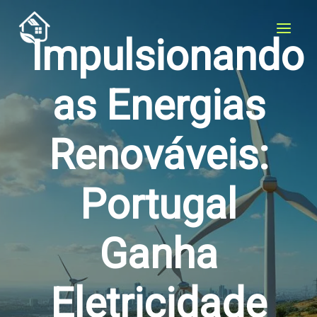
Ir
para
Impulsionando
o
conteúdo
as Energias
Renováveis:
Portugal
Ganha
Eletricidade