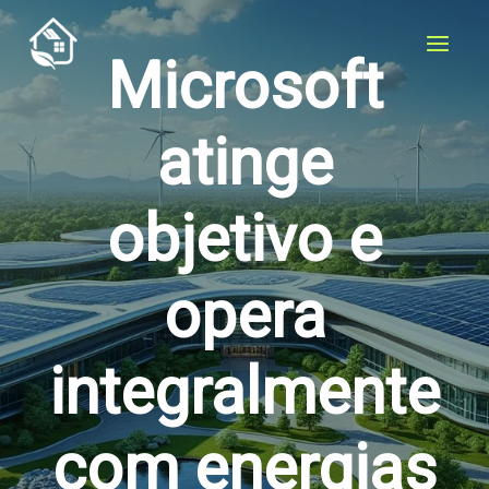
Ir
para
Microsoft
o
conteúdo
atinge
objetivo e
opera
integralmente
com energias