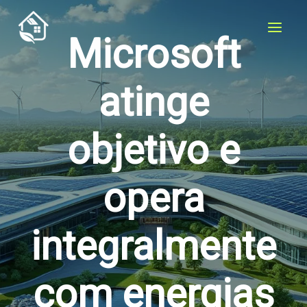
Skip
to
Microsoft
content
atinge
objetivo e
opera
integralmente
com energias