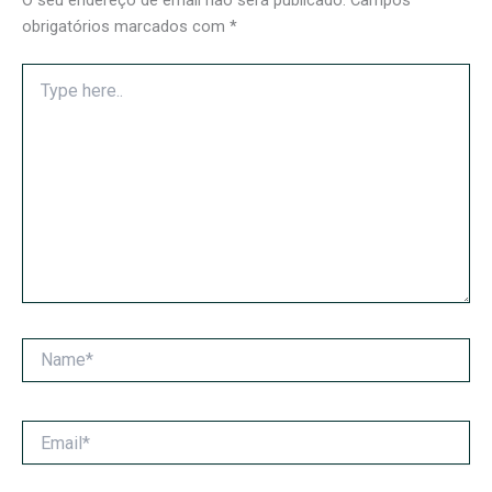
O seu endereço de email não será publicado.
Campos
obrigatórios marcados com
*
Type
here..
Name*
Email*