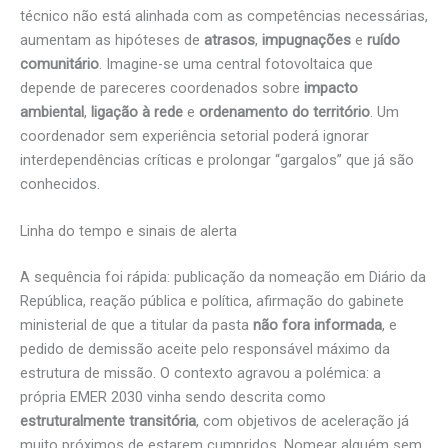
técnico não está alinhada com as competências necessárias,
aumentam as hipóteses de
atrasos
,
impugnações
e
ruído
comunitário
. Imagine-se uma central fotovoltaica que
depende de pareceres coordenados sobre
impacto
ambiental
,
ligação à rede
e
ordenamento do território
. Um
coordenador sem experiência setorial poderá ignorar
interdependências críticas e prolongar “gargalos” que já são
conhecidos.
Linha do tempo e sinais de alerta
A sequência foi rápida: publicação da nomeação em Diário da
República, reação pública e política, afirmação do gabinete
ministerial de que a titular da pasta
não fora informada
, e
pedido de demissão aceite pelo responsável máximo da
estrutura de missão. O contexto agravou a polémica: a
própria EMER 2030 vinha sendo descrita como
estruturalmente transitória
, com objetivos de aceleração já
muito próximos de estarem cumpridos. Nomear alguém sem