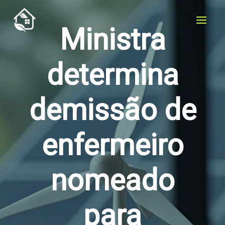
Skip
to
Ministra
content
determina
demissão de
enfermeiro
nomeado
para