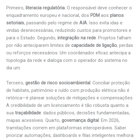
Primeiro,
literacia regulatória
. O responsável deve conhecer o
enquadramento europeu e nacional, dos
PDM
aos
planos
setoriais
, passando pelo regime de
AIA
. Isso evita idas e
vindas desnecessárias, reduzindo custos para promotores e
para o Estado. Segundo,
integração na rede
. Projetos falham
por não anteciparem limites de
capacidade de ligação
, perdas
ou reforços necessários. Um coordenador eficaz antecipa a
topologia da rede e dialoga com o operador do sistema no
dia um.
Terceiro,
gestão de risco socioambiental
. Conciliar proteção
de habitats, património e ruído com produção elétrica não é
retórica—é planear soluções de mitigações e compensações.
A credibilidade de um licenciamento é tão robusta quanto a
sua
traçabilidade
: dados públicos, decisões fundamentadas,
mapas acessíveis. Quarto,
governança digital
. Em 2026,
tramitações correm em plataformas interoperáveis. Saber
priorizar automações, dashboards e filas inteligentes melhora