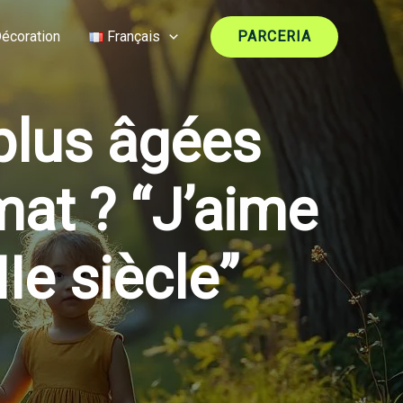
écoration
Français
PARCERIA
plus âgées
mat ? “J’aime
Ie siècle”