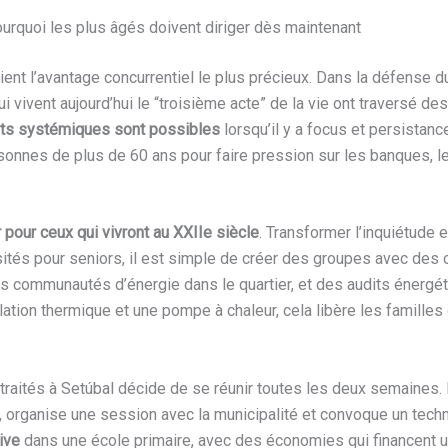
pourquoi les plus âgés doivent diriger dès maintenant
ient l’avantage concurrentiel le plus précieux. Dans la défense d
ui vivent aujourd’hui le “troisième acte” de la vie ont traversé d
s systémiques sont possibles
lorsqu’il y a focus et persistan
onnes de plus de 60 ans pour faire pression sur les banques, les 
 pour ceux qui vivront au XXIIe siècle
. Transformer l’inquiétude e
tés pour seniors, il est simple de créer des groupes avec des ob
es communautés d’énergie dans le quartier, et des audits énerg
lation thermique et une pompe à chaleur, cela libère les familles
traités à Setúbal décide de se réunir toutes les deux semaines. E
 organise une session avec la municipalité et convoque un techni
ive
dans une école primaire, avec des économies qui financent un