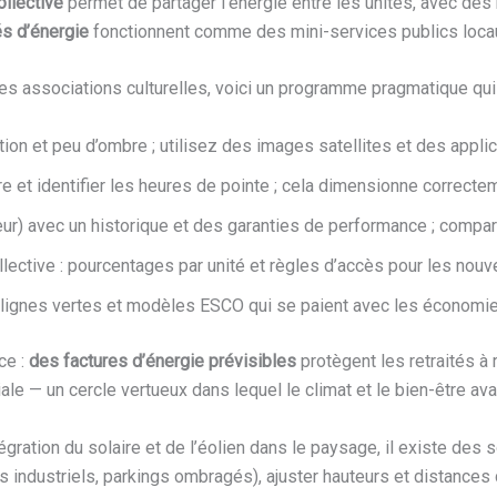
llective
permet de partager l’énergie entre les unités, avec des 
s d’énergie
fonctionnent comme des mini-services publics locaux 
es associations culturelles, voici un programme pragmatique qui 
ion et peu d’ombre ; utilisez des images satellites et des applica
re et identifier les heures de pointe ; cela dimensionne correct
eur) avec un historique et des garanties de performance ; compar
ective : pourcentages par unité et règles d’accès pour les nouv
 lignes vertes et modèles ESCO qui se paient avec les économie
ce :
des factures d’énergie prévisibles
protègent les retraités à 
liale — un cercle vertueux dans lequel le climat et le bien-être a
égration du solaire et de l’éolien dans le paysage, il existe des s
 industriels, parkings ombragés), ajuster hauteurs et distances