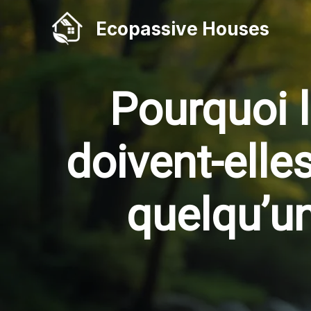
Aller
Ecopassive Houses
au
contenu
Pourquoi 
doivent-elle
quelqu’un