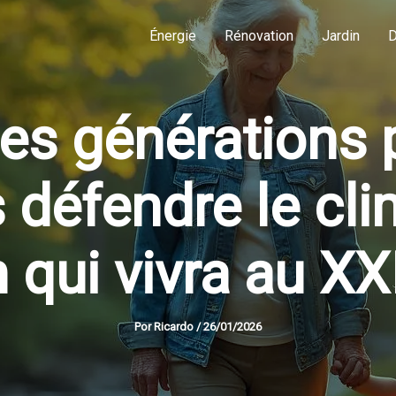
Énergie
Rénovation
Jardin
D
les générations 
s défendre le cli
 qui vivra au XXI
Por
Ricardo
/
26/01/2026