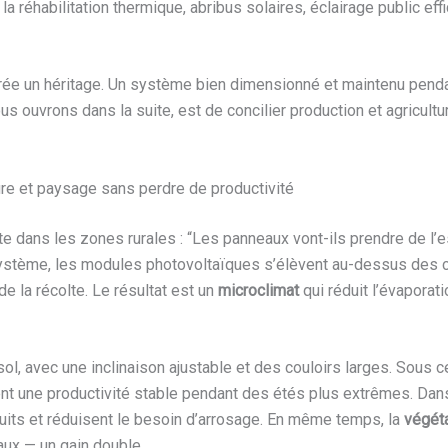
la réhabilitation thermique, abribus solaires, éclairage public eff
crée un héritage. Un système bien dimensionné et maintenu pend
us ouvrons dans la suite, est de concilier production et agricult
ture et paysage sans perdre de productivité
nte dans les zones rurales : “Les panneaux vont-ils prendre de l’
ystème, les modules photovoltaïques s’élèvent au-dessus des c
e la récolte. Le résultat est un
microclimat
qui réduit l’évaporati
, avec une inclinaison ajustable et des couloirs larges. Sous ce
ent une productivité stable pendant des étés plus extrêmes. Dans
ruits et réduisent le besoin d’arrosage. En même temps, la
végét
aux — un gain double.