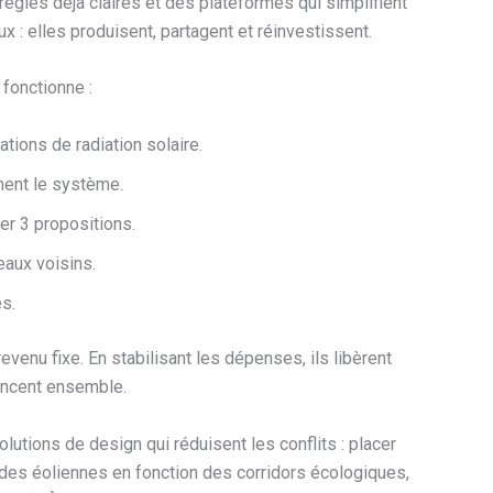
règles déjà claires et des plateformes qui simplifient
: elles produisent, partagent et réinvestissent.
fonctionne :
tions de radiation solaire.
ement le système.
er 3 propositions.
eaux voisins.
s.
revenu fixe. En stabilisant les dépenses, ils libèrent
vancent ensemble.
olutions de design qui réduisent les conflits : placer
 des éoliennes en fonction des corridors écologiques,