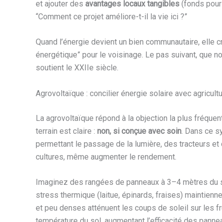
et ajouter des
avantages locaux tangibles
(fonds pour 
“Comment ce projet améliore-t-il la vie ici ?”
Quand l’énergie devient un bien communautaire, elle 
énergétique” pour le voisinage. Le pas suivant, que no
soutient le XXIIe siècle.
Agrovoltaïque : concilier énergie solaire avec agricul
La agrovoltaïque répond à la objection la plus fréque
terrain est claire :
non, si conçue avec soin
. Dans ce s
permettant le passage de la lumière, des tracteurs et d
cultures, même augmenter le rendement.
Imaginez des rangées de panneaux à 3–4 mètres du sol
stress thermique (laitue, épinards, fraises) maintienn
et peu denses atténuent les coups de soleil sur les f
température du sol, augmentant l’efficacité des panne