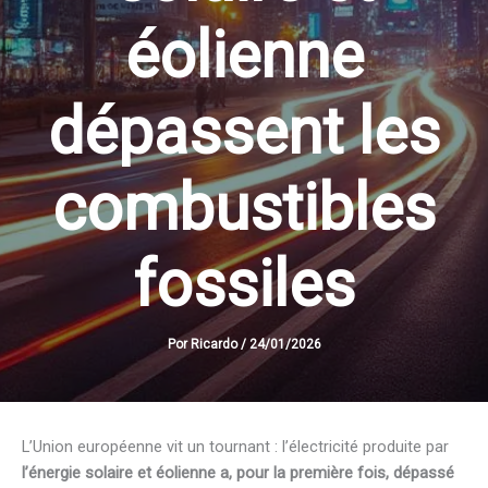
éolienne
dépassent les
combustibles
fossiles
Por
Ricardo
/
24/01/2026
L’Union européenne vit un tournant : l’électricité produite par
l’énergie solaire et éolienne a, pour la première fois, dépassé