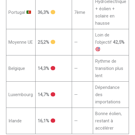
Hydroélectrique
+ éolien +
Portugal
36,3%
7ème
solaire en
hausse
Loin de
Moyenne UE
25,2%
—
l’objectif
42,5%
Rythme de
Belgique
14,3%
—
transition plus
lent
Dépendance
Luxembourg
14,7%
—
des
importations
Bonne éolien,
Irlande
16,1%
—
restant à
accélérer