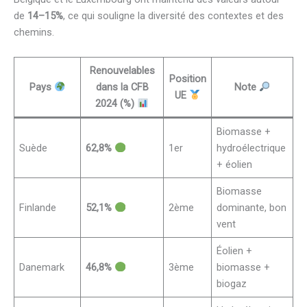
de
14–15%
, ce qui souligne la diversité des contextes et des
chemins.
Renouvelables
Position
Pays
dans la CFB
Note
UE
2024 (%)
Biomasse +
Suède
62,8%
1er
hydroélectrique
+ éolien
Biomasse
Finlande
52,1%
2ème
dominante, bon
vent
Éolien +
Danemark
46,8%
3ème
biomasse +
biogaz