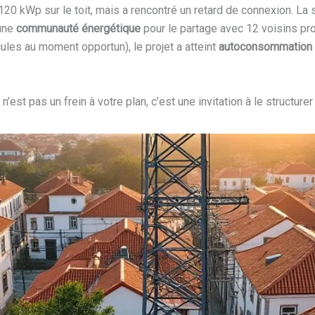
20 kWp sur le toit, mais a rencontré un retard de connexion. La 
’une
communauté énergétique
pour le partage avec 12 voisins p
les au moment opportun), le projet a atteint
autoconsommation
st pas un frein à votre plan, c’est une invitation à le structurer