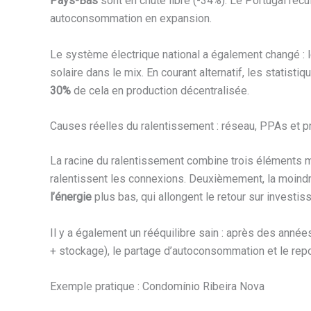
Pays-Bas
sont en chute libre (-34%). Le Portugal rec
autoconsommation en expansion.
Le système électrique national a également changé : 
solaire dans le mix. En courant alternatif, les statistiq
30%
de cela en production décentralisée.
Causes réelles du ralentissement : réseau, PPAs et pr
La racine du ralentissement combine trois éléments 
ralentissent les connexions. Deuxièmement, la moindr
l’énergie
plus bas, qui allongent le retour sur investi
Il y a également un rééquilibre sain : après des année
+ stockage), le partage d’autoconsommation et le rep
Exemple pratique : Condomínio Ribeira Nova