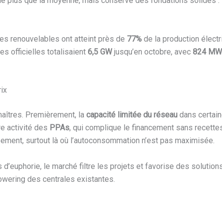
ule plus que la moyenne, mais conserve des fondations solides : 
les renouvelables ont atteint près de
77%
de la production électr
ues officielles totalisaient
6,5 GW
jusqu’en octobre, avec
824 MW
ix
maîtres. Premièrement, la
capacité limitée du réseau
dans certain
e activité des
PPAs
, qui complique le financement sans recett
ssement, surtout là où l’autoconsommation n’est pas maximisée.
s d’euphorie, le marché filtre les projets et favorise des soluti
owering des centrales existantes.