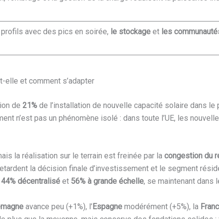
profils avec des pics en soirée,
le stockage
et
les communauté
-t-elle et comment s’adapter
tion de
21%
de l’installation de nouvelle capacité solaire dans l
ement n’est pas un phénomène isolé : dans toute l’UE, les nouvel
is la réalisation sur le terrain est freinée par la
congestion du 
 retardent la décision finale d’investissement et le segment rési
e
44% décentralisé
et
56% à grande échelle
, se maintenant dans l
emagne
avance peu (+1%), l’
Espagne
modérément (+5%), la
Fran