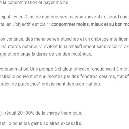
re la consommation et payer moins
 principal levier. Dans de nombreuses maisons, investir d’abord dans
ller. L’objectif est clair :
consommer moins, mieux et au bon m
on continue, des menuiseries étanches et un ombrage intelligent
les stores extérieurs évitent le surchauffement sans recours exce
ie et prolonge la durée de vie des matériaux.
onsommation. Une pompe à chaleur efficace fonctionnant à midi, 
ctrique peuvent être alimentés par des fenêtres solaires, tran
estion de puissance” préviennent des pics inutiles.
) : réduit 20–30% de la charge thermique.
est : bloque les gains solaires excessifs.