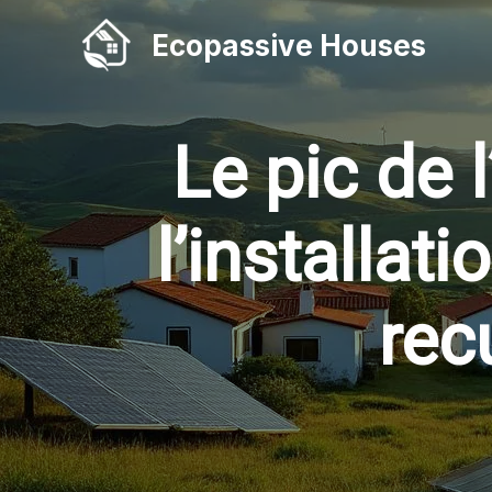
Aller
Ecopassive Houses
au
contenu
Le pic de l
l’installa
rec