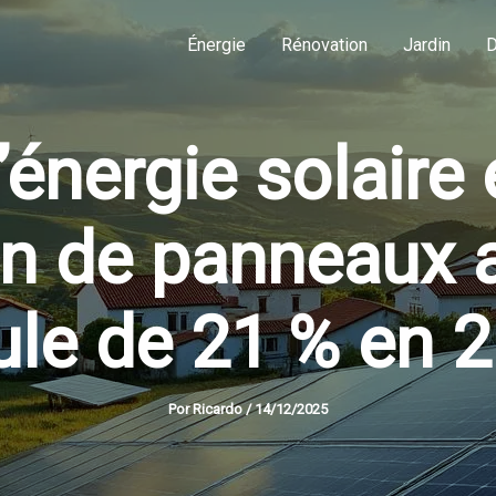
Énergie
Rénovation
Jardin
D
’énergie solaire
tion de panneaux 
ule de 21 % en 
Por
Ricardo
/
14/12/2025