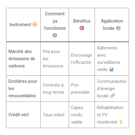
Comment
ça
Bénéfice
Application
Instrument
fonctionne
locale
Bâtiments
Marché des
Prix pour
Encourage
avec
émissions de
les
l’efficacité
surveillance
carbone
émissions
réelle
Enchères pour
Communautés
Contrats à
Prix
les
d’énergie
long terme
prévisible
renouvelables
locale
Capex
Réhabilitation
Crédit vert
Taux réduit
rendu
et PV
viable
résidentiel