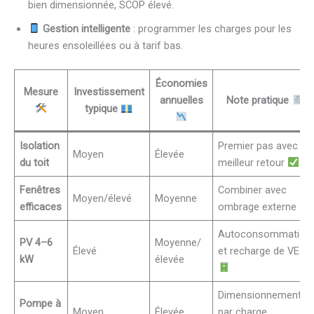
bien dimensionnée, SCOP élevé.
Gestion intelligente
: programmer les charges pour les
heures ensoleillées ou à tarif bas.
Économies
Mesure
Investissement
annuelles
Note pratique
typique
Isolation
Premier pas avec
Moyen
Élevée
du toit
meilleur retour
Fenêtres
Combiner avec
Moyen/élevé
Moyenne
efficaces
ombrage externe
Autoconsommation
PV 4–6
Moyenne/
Élevé
et recharge de VE
kW
élevée
Dimensionnement
Pompe à
Moyen
Élevée
par charge