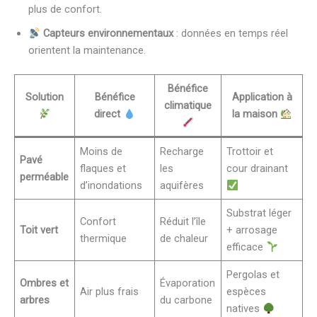
plus de confort.
Capteurs environnementaux
: données en temps réel
orientent la maintenance.
Bénéfice
Solution
Bénéfice
Application à
climatique
direct
la maison
Moins de
Recharge
Trottoir et
Pavé
flaques et
les
cour drainant
perméable
d’inondations
aquifères
Substrat léger
Confort
Réduit l’île
Toit vert
+ arrosage
thermique
de chaleur
efficace
Pergolas et
Ombres et
Évaporation
Air plus frais
espèces
arbres
du carbone
natives