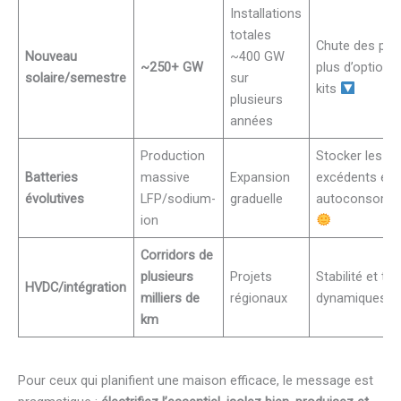
Installations
totales
Chute des prix
Nouveau
~400 GW
~250+ GW
plus d’options
solaire/semestre
sur
kits
plusieurs
années
Production
Stocker les
Batteries
massive
Expansion
excédents et
évolutives
LFP/sodium-
graduelle
autoconsomm
ion
Corridors de
plusieurs
Projets
Stabilité et tar
HVDC/intégration
milliers de
régionaux
dynamiques
km
Pour ceux qui planifient une maison efficace, le message est