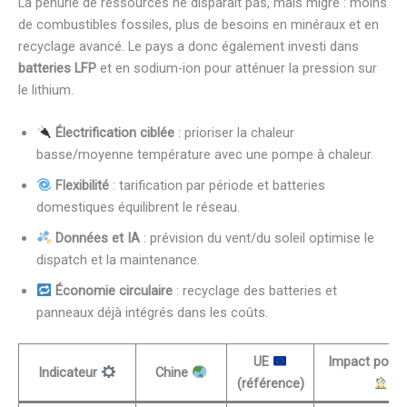
La pénurie de ressources ne disparaît pas, mais migre : moins
de combustibles fossiles, plus de besoins en minéraux et en
recyclage avancé. Le pays a donc également investi dans
batteries LFP
et en sodium-ion pour atténuer la pression sur
le lithium.
Électrification ciblée
: prioriser la chaleur
basse/moyenne température avec une pompe à chaleur.
Flexibilité
: tarification par période et batteries
domestiques équilibrent le réseau.
Données et IA
: prévision du vent/du soleil optimise le
dispatch et la maintenance.
Économie circulaire
: recyclage des batteries et
panneaux déjà intégrés dans les coûts.
UE
Impact pour 
Indicateur
Chine
(référence)