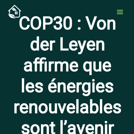
Aller
au
COP30 : Von
contenu
der Leyen
affirme que
les énergies
renouvelables
sont l’avenir