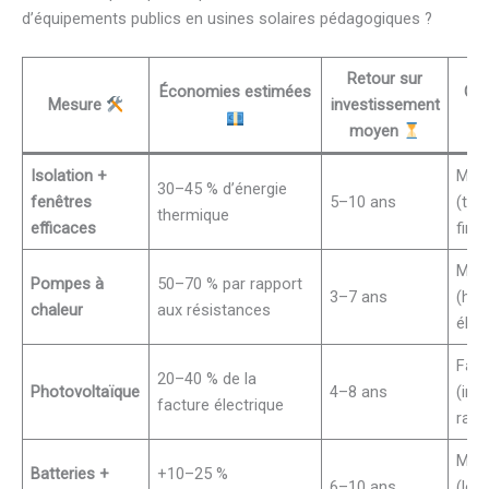
d’équipements publics en usines solaires pédagogiques ?
Retour sur
Économies estimées
Com
Mesure
investissement
moyen
Isolation +
Moy
30–45 % d’énergie
fenêtres
5–10 ans
(tra
thermique
efficaces
finit
Moy
Pompes à
50–70 % par rapport
3–7 ans
(hyd
chaleur
aux résistances
élec
Faib
20–40 % de la
Photovoltaïque
4–8 ans
(inst
facture électrique
rapi
Moy
Batteries +
+10–25 %
6–10 ans
(logi