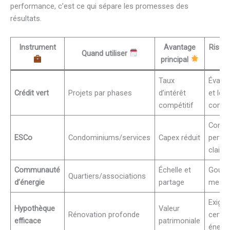
performance, c’est ce qui sépare les promesses des
résultats.
Instrument
Avantage
Risque
Quand utiliser
principal
Taux
Évalue
Crédit vert
Projets par phases
d’intérêt
et les
compétitif
commi
Contra
ESCo
Condominiums/services
Capex réduit
perfo
clair
Communauté
Échelle et
Gouve
Quartiers/associations
d’énergie
partage
mesur
Exiger
Hypothèque
Valeur
Rénovation profonde
certif
efficace
patrimoniale
énerg