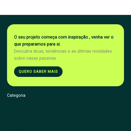
O seu projeto começa com inspiração , venha ver o
que preparamos para si.
Descubra dicas, tendências e as últimas novidades
sobre casas passivas.
QUERO SABER MAIS
Categoria
Énergie
Rénovation
Jardin
Décoration