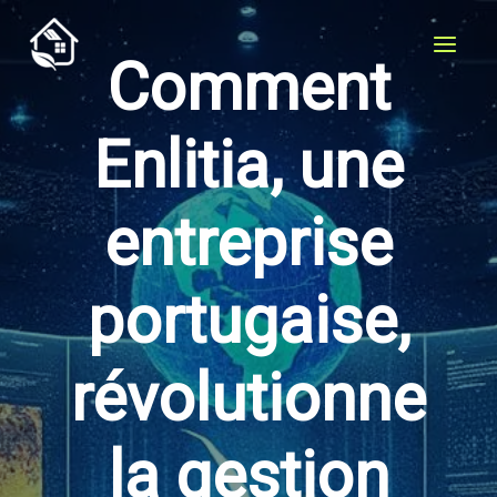
Aller
au
Comment
contenu
Enlitia, une
entreprise
portugaise,
révolutionne
la gestion