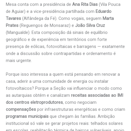
Mesa conta com a presidência de
Ana Rita Dias
(Vila Pouca
de Aguiar) e a vice-presidência partilhada com
Eduardo
Tavares
(Alfândega da Fé). Como vogais, seguem
Marta
Prates
(Reguengos de Monsaraz) e
João Silva Cruz
(Mangualde). Esta composição dá sinais de equilíbrio
geográfico e de experiência em territórios com forte
presença de eólicas, fotovoltaicas e barragens — exatamente
onde a discussão sobre contrapartidas e ordenamento é
mais urgente.
Porque isso interessa a quem está pensando em renovar a
casa, aderir a uma comunidade de energia ou instalar
fotovoltaicos? Porque a Seção vai influenciar o modo como
as autarquias obtêm e canalizam
receitas associadas ao IMI
dos centros eletroprodutores
, como negociam
compensações
por infraestruturas energéticas e como criam
programas municipais
que chegam às famílias. Ambição
institucional só vale se gerar projetos reais: telhados solares
em escolas, reabilitação térmica de bairros vulneráveis, apoio