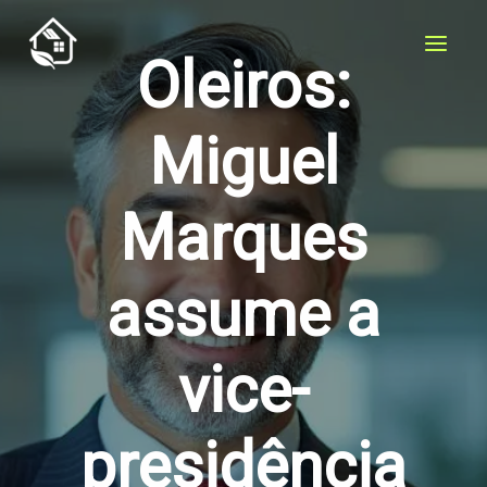
Ir
para
Oleiros:
o
conteúdo
Miguel
Marques
assume a
vice-
presidência