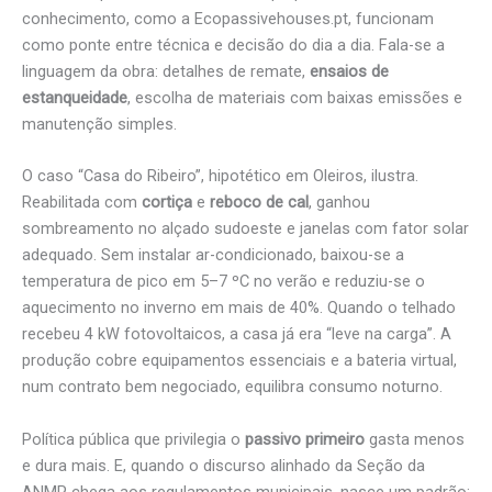
conhecimento, como a Ecopassivehouses.pt, funcionam
como ponte entre técnica e decisão do dia a dia. Fala-se a
linguagem da obra: detalhes de remate,
ensaios de
estanqueidade
, escolha de materiais com baixas emissões e
manutenção simples.
O caso “Casa do Ribeiro”, hipotético em Oleiros, ilustra.
Reabilitada com
cortiça
e
reboco de cal
, ganhou
sombreamento no alçado sudoeste e janelas com fator solar
adequado. Sem instalar ar-condicionado, baixou-se a
temperatura de pico em 5–7 ºC no verão e reduziu-se o
aquecimento no inverno em mais de 40%. Quando o telhado
recebeu 4 kW fotovoltaicos, a casa já era “leve na carga”. A
produção cobre equipamentos essenciais e a bateria virtual,
num contrato bem negociado, equilibra consumo noturno.
Política pública que privilegia o
passivo primeiro
gasta menos
e dura mais. E, quando o discurso alinhado da Seção da
ANMP chega aos regulamentos municipais, nasce um padrão: