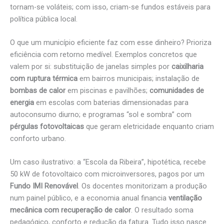
tornam-se voláteis; com isso, criam-se fundos estáveis para
política pública local.
O que um município eficiente faz com esse dinheiro? Prioriza
eficiência com retorno medível. Exemplos concretos que
valem por si: substituição de janelas simples por
caixilharia
com ruptura térmica
em bairros municipais; instalação de
bombas de calor
em piscinas e pavilhões;
comunidades de
energia
em escolas com baterias dimensionadas para
autoconsumo diurno; e programas “sol e sombra” com
pérgulas fotovoltaicas
que geram eletricidade enquanto criam
conforto urbano.
Um caso ilustrativo: a “Escola da Ribeira”, hipotética, recebe
50 kW de fotovoltaico com microinversores, pagos por um
Fundo IMI Renovável
. Os docentes monitorizam a produção
num painel público, e a economia anual financia
ventilação
mecânica com recuperação de calor
. O resultado soma
pedagógico, conforto e redução da fatura. Tudo isso nasce