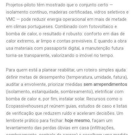
Projetos-piloto têm mostrado que o conjunto certo —
isolamento contínuo, madeiras certificadas, vidros seletivos e
VMC — pode reduzir energia operacional em mais de metade
em climas portugueses. Combinado com fotovoltaico e
bomba de calor, o resultado é robusto: conforto em dias de
calor extremo, ar limpo e contas previsíveis. E quando a obra
usa materiais com passaporte digital, a manutenção futura
torna-se transparente, valorizando o imóvel no tempo.
Para quem está a planear reabilitar, um roteiro simples ajuda:
definir metas de desempenho (temperatura, umidade, fatura),
auditar a envolvente, priorizar medidas
sem arrependimentos
(isolamento, estanquidade, sombreamento), eletrificar com
bomba de calor e, por fim, instalar solar. Recursos como o
Ecopassivehouses.pt reúnem guias, estudos de caso e listas
de verificação que reduzem ruído e aceleram decisões. Um
lembrete prático para fechar:
hoje mesmo
, façam um
levantamento das perdas óbvias em casa (infiltrações,
sombreamento, controle de cargas) e escolham uma medida