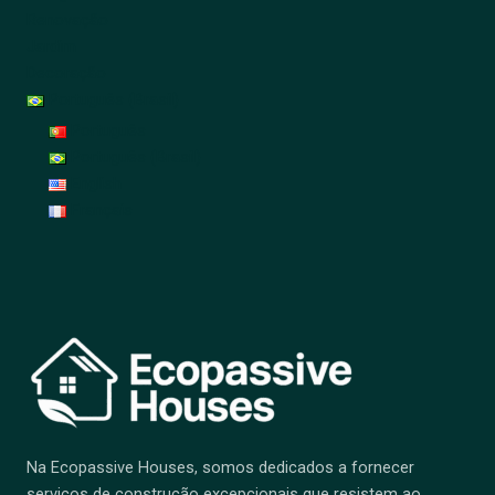
Renovação
Jardim
Decoração
Português (Brasil)
Português
Português (Brasil)
English
Français
Na Ecopassive Houses, somos dedicados a fornecer
serviços de construção excepcionais que resistem ao