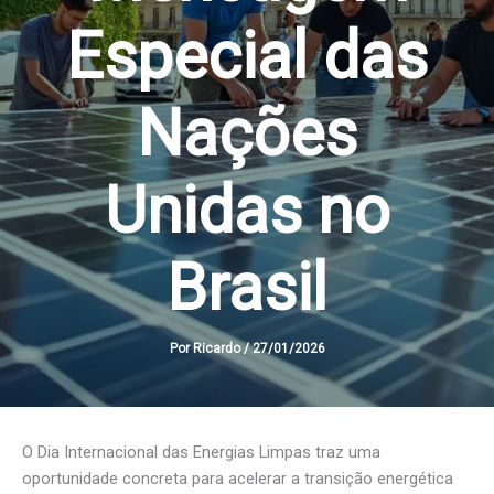
Especial das
Nações
Unidas no
Brasil
Por
Ricardo
/
27/01/2026
O Dia Internacional das Energias Limpas traz uma
oportunidade concreta para acelerar a transição energética