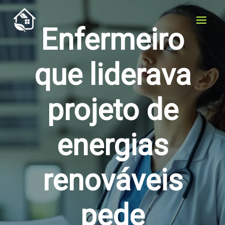
Ir
para
Enfermeiro
o
conteúdo
que liderava
projeto de
energias
renováveis
pede