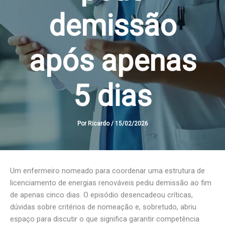
demissão
após apenas
5 dias
Por
Ricardo
/
15/02/2026
Um enfermeiro nomeado para coordenar uma estrutura de
licenciamento de energias renováveis pediu demissão ao fim
de apenas cinco dias. O episódio desencadeou críticas,
dúvidas sobre critérios de nomeação e, sobretudo, abriu
espaço para discutir o que significa garantir competência