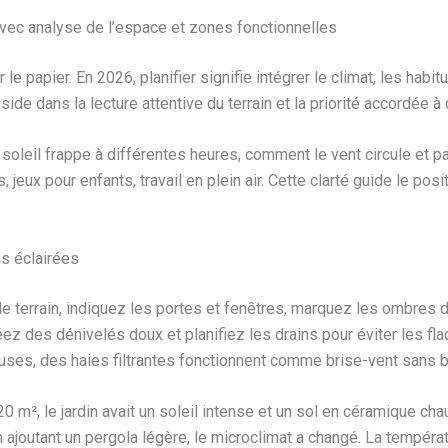
n avec analyse de l’espace et zones fonctionnelles
le papier. En 2026, planifier signifie intégrer le climat, les habi
ide dans la lecture attentive du terrain et la priorité accordée à
 soleil frappe à différentes heures, comment le vent circule et p
s, jeux pour enfants, travail en plein air. Cette clarté guide le 
ns éclairées
 terrain, indiquez les portes et fenêtres, marquez les ombres d
 créez des dénivelés doux et planifiez les drains pour éviter les 
euses, des haies filtrantes fonctionnent comme brise-vent sans bl
20 m², le jardin avait un soleil intense et un sol en céramique c
 ajoutant un pergola légère, le microclimat a changé. La températu