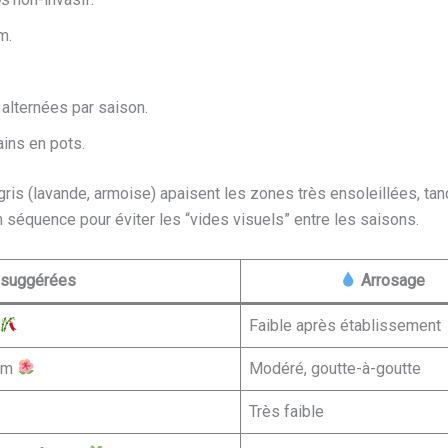
m.
 alternées par saison.
ains en pots.
gris (lavande, armoise) apaisent les zones très ensoleillées, tan
en séquence pour éviter les “vides visuels” entre les saisons.
suggérées
Arrosage
Faible après établissement
rum
Modéré, goutte-à-goutte
Très faible