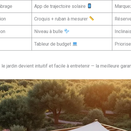
mbrage
App de trajectoire solaire
Marquez
tion
Croquis + ruban à mesurer
Réserve
ion
Niveau à bulle
Inclinai
Tableur de budget
Priorise
 jardin devient intuitif et facile à entretenir — la meilleure garan