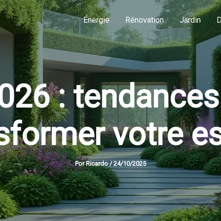
Énergie
Rénovation
Jardin
D
026 : tendances
sformer votre e
Por
Ricardo
/
24/10/2025