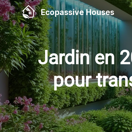
Aller
Ecopassive Houses
au
contenu
Jardin en 2
pour tran