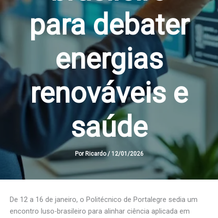
para debater
energias
renováveis e
saúde
Por
Ricardo
/
12/01/2026
De 12 a 16 de janeiro, o Politécnico de Portalegre sedia um
encontro luso-brasileiro para alinhar ciência aplicada em