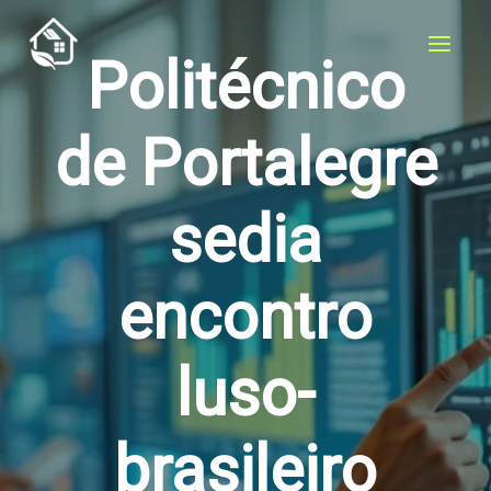
Ir
para
Politécnico
o
conteúdo
de Portalegre
sedia
encontro
luso-
brasileiro