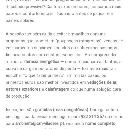
Resultado previsível? Custos fixos menores, consumos mais
baixos e conforto estável. Tudo isto antes de pensar em
painéis solares.
A sessão também ajuda a evitar armadilhas comuns:
propostas que prometem “poupanças milagrosas”, vendas de
equipamentos subdimensionados ou sobredimensionados e
financiamentos com custos escondidos. Ao compreender
melhor a
literacia energética
— como funcionam as tarifas, a
curva de carga e os fatores de perda — torna-se mais fácil
escolher “o que fazer primeiro”. Em muitas casas, os
primeiros euros são melhor investidos em
vedações de ar
,
estores exteriores
e
calafetagem
do que numa solução cara
de produção.
Inscrições são
gratuitas (mas obrigatórias)
. Para garantir o
seu lugar, basta enviar mensagem para
932 214 357
ou e-mail
para
ambiente@cm-viladerei.pt
, indicando
nome completo
,