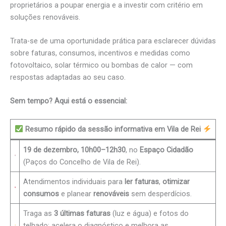
proprietários a poupar energia e a investir com critério em
soluções renováveis.
Trata-se de uma oportunidade prática para esclarecer dúvidas
sobre faturas, consumos, incentivos e medidas como
fotovoltaico, solar térmico ou bombas de calor — com
respostas adaptadas ao seu caso.
Sem tempo? Aqui está o essencial:
Resumo rápido da sessão informativa em Vila de Rei
19 de dezembro, 10h00–12h30
, no
Espaço Cidadão
(Paços do Concelho de Vila de Rei).
Atendimentos individuais para
ler faturas
,
otimizar
consumos
e planear
renováveis
sem desperdícios.
Traga as
3 últimas faturas
(luz e água) e fotos do
telhado: acelera o diagnóstico e melhora as