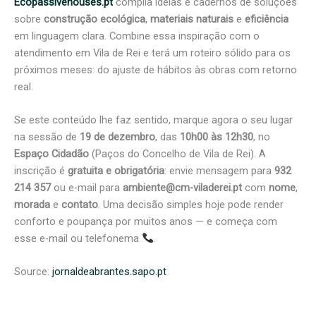
Ecopassivehouses.pt
compila ideias e cadernos de soluções
sobre
construção ecológica
,
materiais naturais
e
eficiência
em linguagem clara. Combine essa inspiração com o
atendimento em Vila de Rei e terá um roteiro sólido para os
próximos meses: do ajuste de hábitos às obras com retorno
real.
Se este conteúdo lhe faz sentido, marque agora o seu lugar
na sessão de
19 de dezembro
, das
10h00 às 12h30
, no
Espaço Cidadão
(Paços do Concelho de Vila de Rei). A
inscrição é
gratuita e obrigatória
: envie mensagem para
932
214 357
ou e-mail para
ambiente@cm-viladerei.pt
com
nome
,
morada
e
contato
. Uma decisão simples hoje pode render
conforto e poupança por muitos anos — e começa com
esse e-mail ou telefonema
.
Source:
jornaldeabrantes.sapo.pt