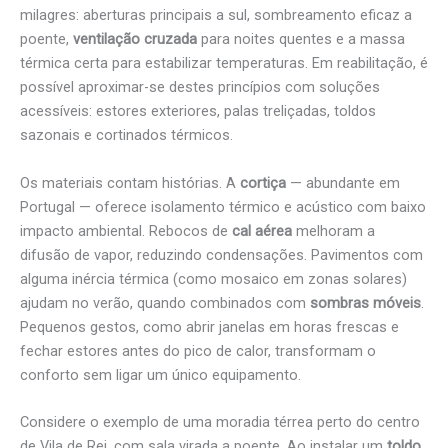
milagres: aberturas principais a sul, sombreamento eficaz a
poente,
ventilação cruzada
para noites quentes e a massa
térmica certa para estabilizar temperaturas. Em reabilitação, é
possível aproximar-se destes princípios com soluções
acessíveis: estores exteriores, palas treliçadas, toldos
sazonais e cortinados térmicos.
Os materiais contam histórias. A
cortiça
— abundante em
Portugal — oferece isolamento térmico e acústico com baixo
impacto ambiental. Rebocos de
cal aérea
melhoram a
difusão de vapor, reduzindo condensações. Pavimentos com
alguma inércia térmica (como mosaico em zonas solares)
ajudam no verão, quando combinados com
sombras móveis
.
Pequenos gestos, como abrir janelas em horas frescas e
fechar estores antes do pico de calor, transformam o
conforto sem ligar um único equipamento.
Considere o exemplo de uma moradia térrea perto do centro
de Vila de Rei, com sala virada a poente. Ao instalar um
toldo