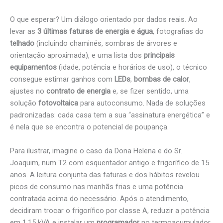
O que esperar? Um diálogo orientado por dados reais. Ao
levar as
3 últimas faturas de energia e água
, fotografias do
telhado
(incluindo chaminés, sombras de árvores e
orientação aproximada), e uma lista dos
principais
equipamentos
(idade, potência e horários de uso), o técnico
consegue estimar ganhos com
LEDs
,
bombas de calor
,
ajustes no
contrato de energia
e, se fizer sentido, uma
solução
fotovoltaica
para autoconsumo. Nada de soluções
padronizadas: cada casa tem a sua “assinatura energética” e
é nela que se encontra o potencial de poupança.
Para ilustrar, imagine o caso da Dona Helena e do Sr.
Joaquim, num T2 com esquentador antigo e frigorífico de 15
anos. A leitura conjunta das faturas e dos hábitos revelou
picos de consumo nas manhãs frias e uma potência
contratada acima do necessário. Após o atendimento,
decidiram trocar o frigorífico por classe A, reduzir a potência
em 1,15 kVA e instalar um
programador
no termoacumulador.