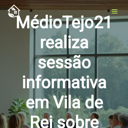
Ir
para
MédioTejo21
o
conteúdo
realiza
sessão
informativa
em Vila de
Rei sobre