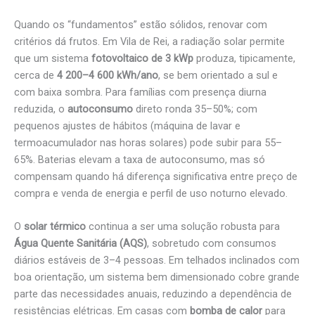
Quando os “fundamentos” estão sólidos, renovar com
critérios dá frutos. Em Vila de Rei, a radiação solar permite
que um sistema
fotovoltaico de 3 kWp
produza, tipicamente,
cerca de
4 200–4 600 kWh/ano
, se bem orientado a sul e
com baixa sombra. Para famílias com presença diurna
reduzida, o
autoconsumo
direto ronda 35–50%; com
pequenos ajustes de hábitos (máquina de lavar e
termoacumulador nas horas solares) pode subir para 55–
65%. Baterias elevam a taxa de autoconsumo, mas só
compensam quando há diferença significativa entre preço de
compra e venda de energia e perfil de uso noturno elevado.
O
solar térmico
continua a ser uma solução robusta para
Água Quente Sanitária (AQS)
, sobretudo com consumos
diários estáveis de 3–4 pessoas. Em telhados inclinados com
boa orientação, um sistema bem dimensionado cobre grande
parte das necessidades anuais, reduzindo a dependência de
resistências elétricas. Em casas com
bomba de calor
para