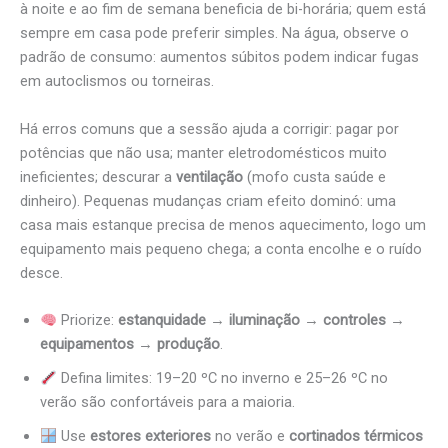
à noite e ao fim de semana beneficia de bi-horária; quem está
sempre em casa pode preferir simples. Na água, observe o
padrão de consumo: aumentos súbitos podem indicar fugas
em autoclismos ou torneiras.
Há erros comuns que a sessão ajuda a corrigir: pagar por
potências que não usa; manter eletrodomésticos muito
ineficientes; descurar a
ventilação
(mofo custa saúde e
dinheiro). Pequenas mudanças criam efeito dominó: uma
casa mais estanque precisa de menos aquecimento, logo um
equipamento mais pequeno chega; a conta encolhe e o ruído
desce.
Priorize:
estanquidade
→
iluminação
→
controles
→
equipamentos
→
produção
.
Defina limites: 19–20 ºC no inverno e 25–26 ºC no
verão são confortáveis para a maioria.
Use
estores exteriores
no verão e
cortinados térmicos