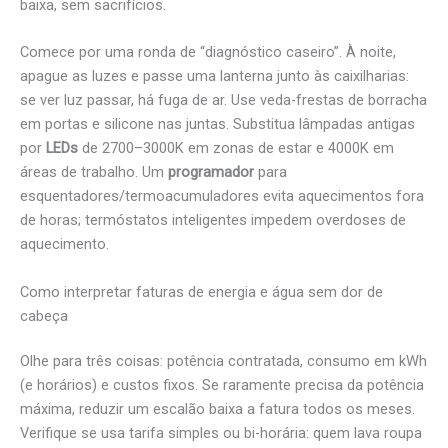
baixa, sem sacrifícios.
Comece por uma ronda de “diagnóstico caseiro”. À noite,
apague as luzes e passe uma lanterna junto às caixilharias:
se ver luz passar, há fuga de ar. Use veda-frestas de borracha
em portas e silicone nas juntas. Substitua lâmpadas antigas
por
LEDs
de 2700–3000K em zonas de estar e 4000K em
áreas de trabalho. Um
programador
para
esquentadores/termoacumuladores evita aquecimentos fora
de horas; termóstatos inteligentes impedem overdoses de
aquecimento.
Como interpretar faturas de energia e água sem dor de
cabeça
Olhe para três coisas: potência contratada, consumo em kWh
(e horários) e custos fixos. Se raramente precisa da potência
máxima, reduzir um escalão baixa a fatura todos os meses.
Verifique se usa tarifa simples ou bi-horária: quem lava roupa