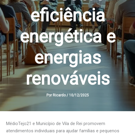
eficiência
energética e
energias
renováveis
Por
Ricardo
/
10/12/2025
MédioTejo21 e Município de Vila de Rei promovem
atendimentos individuais para ajudar famílias e pequenos