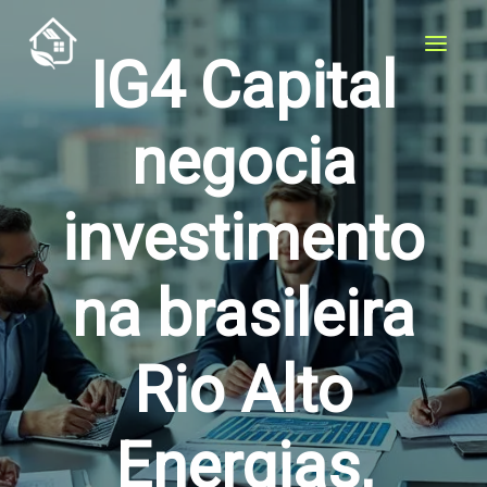
Ir
para
IG4 Capital
o
conteúdo
negocia
investimento
na brasileira
Rio Alto
Energias,