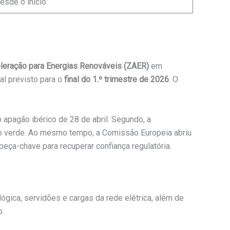
esde o início.
leração para Energias Renováveis (ZAER)
em
nal previsto para o
final do 1.º trimestre de 2026
. O
 apagão ibérico de 28 de abril. Segundo, a
ão verde. Ao mesmo tempo, a Comissão Europeia abriu
peça-chave para recuperar confiança regulatória.
ógica, servidões e cargas da rede elétrica, além de
o.