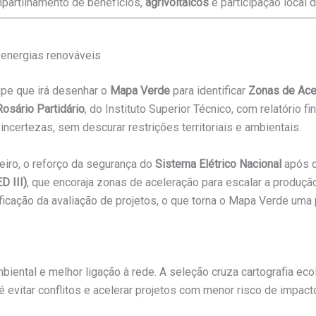
partilhamento de benefícios,
agrivoltaicos
e participação local d
 energias renováveis
ipe que irá desenhar o
Mapa Verde
para identificar
Zonas de Ace
osário Partidário
, do Instituto Superior Técnico, com relatório fi
 incertezas, sem descurar restrições territoriais e ambientais.
iro, o reforço da segurança do
Sistema Elétrico Nacional
após o
D III)
, que encoraja zonas de aceleração para escalar a produç
ficação da avaliação de projetos, o que torna o Mapa Verde uma 
ental e melhor ligação à rede. A seleção cruza cartografia ecol
 é evitar conflitos e acelerar projetos com menor risco de impact