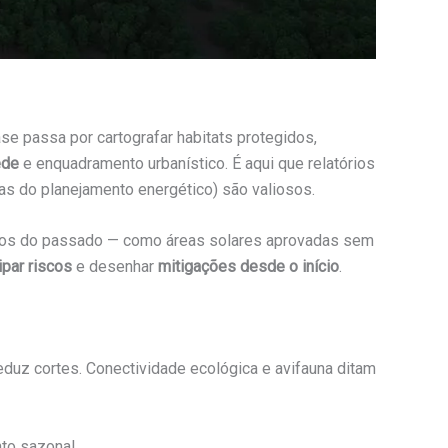
ase passa por cartografar habitats protegidos,
ede
e enquadramento urbanístico. É aqui que relatórios
s do planejamento energético) são valiosos.
. Erros do passado — como áreas solares aprovadas sem
ipar riscos
e desenhar
mitigações desde o início
.
eduz cortes. Conectividade ecológica e avifauna ditam
o sazonal.