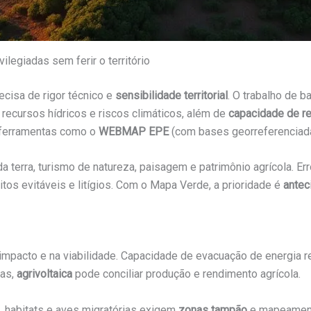
ivilegiadas sem ferir o território
cisa de rigor técnico e
sensibilidade territorial
. O trabalho de b
, recursos hídricos e riscos climáticos, além de
capacidade de r
 ferramentas como o
WEBMAP EPE
(com bases georreferenciada
s da terra, turismo de natureza, paisagem e patrimônio agrícola
tos evitáveis e litígios. Com o Mapa Verde, a prioridade é
antec
o impacto e na viabilidade. Capacidade de evacuação de energia r
las,
agrivoltaica
pode conciliar produção e rendimento agrícola.
, habitats e aves migratórias exigem
zonas tampão
e mapeament