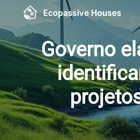
Ir
Ecopassive Houses
para
o
conteúdo
Governo el
identific
projeto