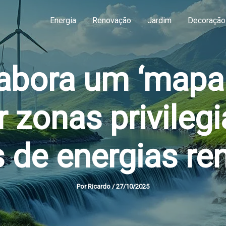
Energia
Renovação
Jardim
Decoração
abora um ‘mapa 
ar zonas privileg
s de energias re
Por
Ricardo
/
27/10/2025