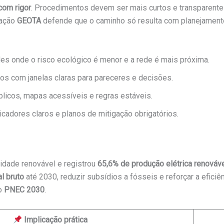
com rigor
. Procedimentos devem ser mais curtos e transparent
iação
GEOTA
defende que o caminho só resulta com planejamento 
ades onde o risco ecológico é menor e a rede é mais próxima.
os com janelas claras para pareceres e decisões.
públicos, mapas acessíveis e regras estáveis.
icadores claros e planos de mitigação obrigatórios.
icidade renovável e registrou
65,6% de produção elétrica renováv
l bruto
até 2030, reduzir subsídios a fósseis e reforçar a efici
no
PNEC 2030
.
Implicação prática