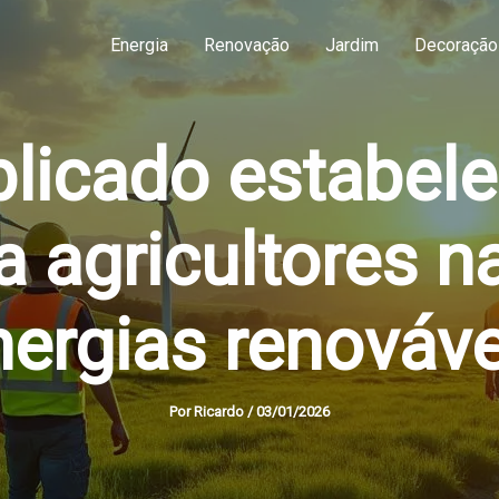
Energia
Renovação
Jardim
Decoração
licado estabelec
a agricultores 
nergias renováve
Por
Ricardo
/
03/01/2026