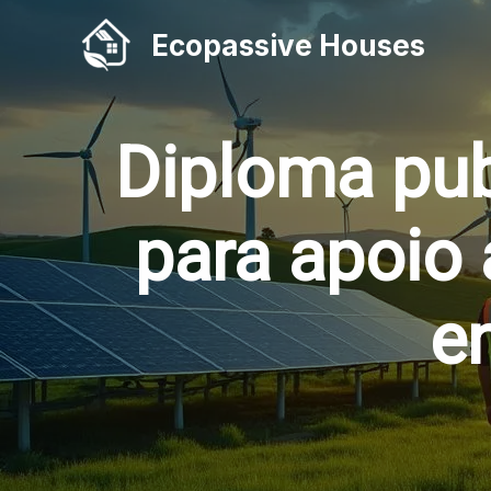
Ir
Ecopassive Houses
para
o
conteúdo
Diploma pub
para apoio 
e