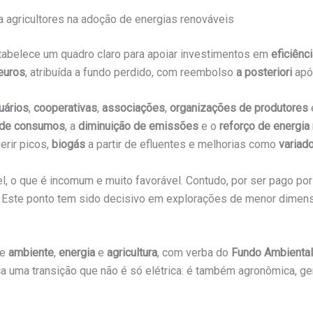
a agricultores na adoção de energias renováveis
tabelece um quadro claro para apoiar investimentos em
eficiênc
euros
, atribuída a fundo perdido, com reembolso
a posteriori
após
uários
,
cooperativas
,
associações
,
organizações de produtores
 de consumos
, a
diminuição de emissões
e o
reforço de energia
erir picos,
biogás
a partir de efluentes e melhorias como
variad
l, o que é incomum e muito favorável. Contudo, por ser pago po
. Este ponto tem sido decisivo em explorações de menor dimensã
de
ambiente
,
energia
e
agricultura
, com verba do
Fundo Ambiental
ça uma transição que não é só elétrica: é também agronômica, g