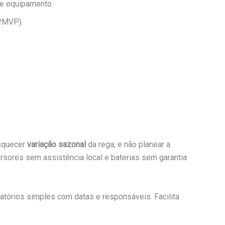
de equipamento.
IPMVP).
squecer
variação sazonal
da rega; e não planear a
ersores sem assistência local e baterias sem garantia
atórios simples com datas e responsáveis. Facilita