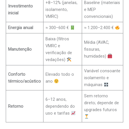
+8–12% (janelas,
Baseline (materiais
Investimento
isolamento,
e MEP
inicial
VMRC)
convencionais)
Energia anual
≈ 300–600 €
≈ 1.200–2.400 €
Baixa (filtros
Média (AVAC,
VMRC e
Manutenção
fissuras,
verificação de
humidades)
vedações)
Variável consoante
Conforto
Elevado todo o
isolamento e
térmico/acústico
ano
máquinas
Sem retorno
6–12 anos,
direto; depende de
Retorno
dependendo do
upgrades futuros
uso e tarifas