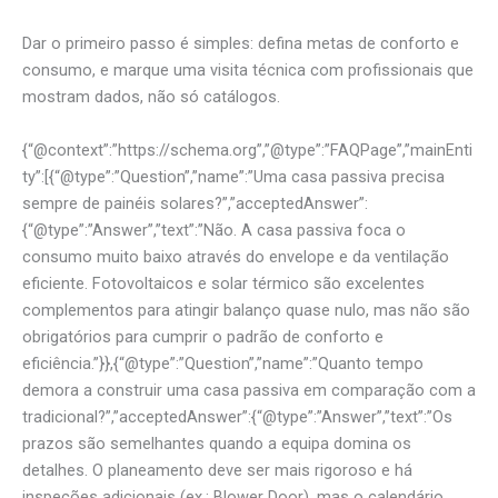
Dar o primeiro passo é simples: defina metas de conforto e
consumo, e marque uma visita técnica com profissionais que
mostram dados, não só catálogos.
{“@context”:”https://schema.org”,”@type”:”FAQPage”,”mainEnti
ty”:[{“@type”:”Question”,”name”:”Uma casa passiva precisa
sempre de painéis solares?”,”acceptedAnswer”:
{“@type”:”Answer”,”text”:”Não. A casa passiva foca o
consumo muito baixo através do envelope e da ventilação
eficiente. Fotovoltaicos e solar térmico são excelentes
complementos para atingir balanço quase nulo, mas não são
obrigatórios para cumprir o padrão de conforto e
eficiência.”}},{“@type”:”Question”,”name”:”Quanto tempo
demora a construir uma casa passiva em comparação com a
tradicional?”,”acceptedAnswer”:{“@type”:”Answer”,”text”:”Os
prazos são semelhantes quando a equipa domina os
detalhes. O planeamento deve ser mais rigoroso e há
inspeções adicionais (ex.: Blower Door), mas o calendário