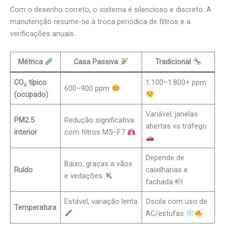
Com o desenho correto, o sistema é silencioso e discreto. A
manutenção resume-se à troca periódica de filtros e a
verificações anuais.
Métrica
Casa Passiva
Tradicional
CO₂ típico
1.100–1.800+ ppm
600–900 ppm
(ocupado)
Variável; janelas
PM2.5
Redução significativa
abertas vs tráfego
interior
com filtros M5–F7
Depende de
Baixo, graças a vãos
Ruído
caixilharias e
e vedações
fachada
Estável, variação lenta
Oscila com uso de
Temperatura
AC/estufas