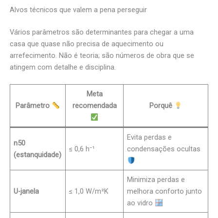
Alvos técnicos que valem a pena perseguir
Vários parâmetros são determinantes para chegar a uma
casa que quase não precisa de aquecimento ou
arrefecimento. Não é teoria; são números de obra que se
atingem com detalhe e disciplina.
Meta
Parâmetro
recomendada
Porquê
Evita perdas e
n50
≤ 0,6 h⁻¹
condensações ocultas
(estanquidade)
Minimiza perdas e
U-janela
≤ 1,0 W/m²K
melhora conforto junto
ao vidro