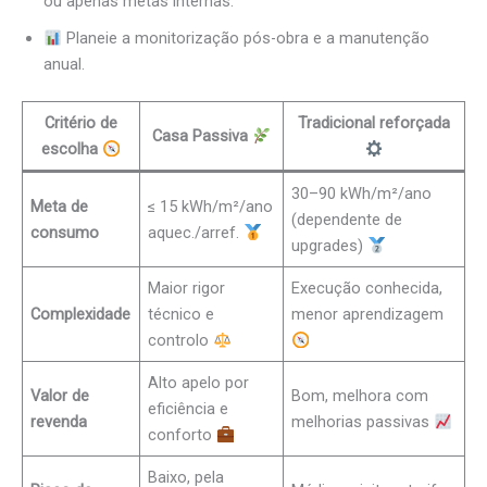
ou apenas metas internas.
Planeie a monitorização pós-obra e a manutenção
anual.
Critério de
Tradicional reforçada
Casa Passiva
escolha
30–90 kWh/m²/ano
Meta de
≤ 15 kWh/m²/ano
(dependente de
consumo
aquec./arref.
upgrades)
Maior rigor
Execução conhecida,
Complexidade
técnico e
menor aprendizagem
controlo
Alto apelo por
Valor de
Bom, melhora com
eficiência e
revenda
melhorias passivas
conforto
Baixo, pela