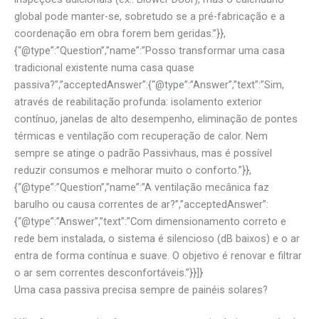
global pode manter-se, sobretudo se a pré-fabricação e a
coordenação em obra forem bem geridas.”}},
{“@type”:”Question”,”name”:”Posso transformar uma casa
tradicional existente numa casa quase
passiva?”,”acceptedAnswer”:{“@type”:”Answer”,”text”:”Sim,
através de reabilitação profunda: isolamento exterior
contínuo, janelas de alto desempenho, eliminação de pontes
térmicas e ventilação com recuperação de calor. Nem
sempre se atinge o padrão Passivhaus, mas é possível
reduzir consumos e melhorar muito o conforto.”}},
{“@type”:”Question”,”name”:”A ventilação mecânica faz
barulho ou causa correntes de ar?”,”acceptedAnswer”:
{“@type”:”Answer”,”text”:”Com dimensionamento correto e
rede bem instalada, o sistema é silencioso (dB baixos) e o ar
entra de forma contínua e suave. O objetivo é renovar e filtrar
o ar sem correntes desconfortáveis.”}}]}
Uma casa passiva precisa sempre de painéis solares?