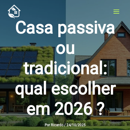
Ir
para
o
Casa passiva
conteúdo
ou
tradicional:
qual escolher
em 2026 ?
Por
Ricardo
/
24/10/2025